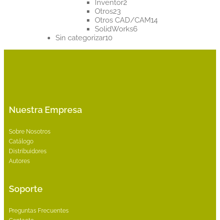
2
productos
Inventor
2
23
productos
Otros
23
productos
14
Otros CAD/CAM
14
6
productos
SolidWorks
6
10
productos
Sin categorizar
10
productos
Nuestra Empresa
Sobre Nosotros
Catálogo
Distribuidores
Autores
Soporte
Preguntas Frecuentes