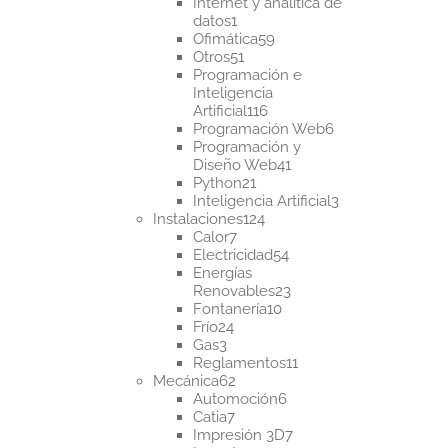
productos
Internet y analítica de
1
datos
1
producto
59
Ofimática
59
51
productos
Otros
51
productos
Programación e
Inteligencia
116
Artificial
116
productos
6
Programación Web
6
productos
Programación y
41
Diseño Web
41
21
productos
Python
21
productos
3
Inteligencia Artificial
3
124
productos
Instalaciones
124
7
productos
Calor
7
productos
54
Electricidad
54
productos
Energías
23
Renovables
23
10
productos
Fontanería
10
24
productos
Frío
24
3
productos
Gas
3
productos
11
Reglamentos
11
62
productos
Mecánica
62
productos
6
Automoción
6
7
productos
Catia
7
productos
7
Impresión 3D
7