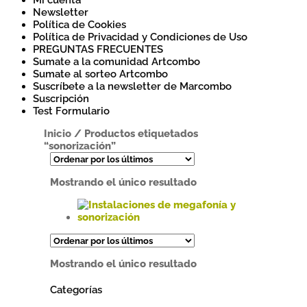
Mi cuenta
Newsletter
Política de Cookies
Política de Privacidad y Condiciones de Uso
PREGUNTAS FRECUENTES
Sumate a la comunidad Artcombo
Sumate al sorteo Artcombo
Suscríbete a la newsletter de Marcombo
Suscripción
Test Formulario
Inicio
/
Productos etiquetados
“sonorización”
Mostrando el único resultado
Este
producto
tiene
Mostrando el único resultado
múltiples
variantes.
Categorías
Las
opciones