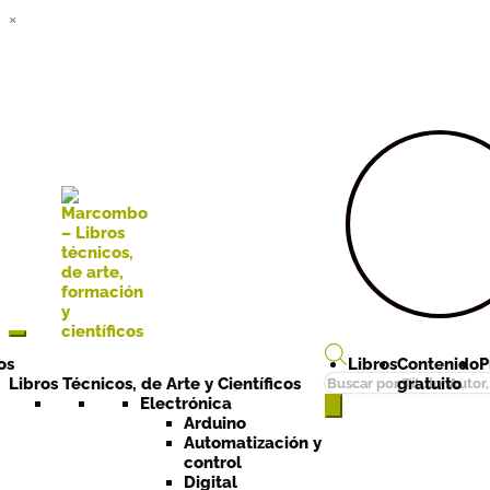
×
Ir a la
Ir al
navegación
contenido
os
Libros
Contenido
P
Búsqueda
Libros Técnicos, de Arte y Científicos
gratuito
de
Electrónica
Arduino
productos
Automatización y
control
Digital