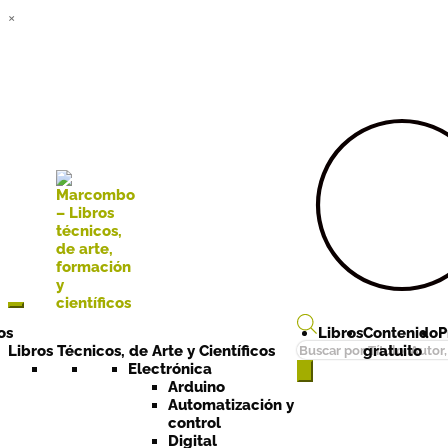
×
Ir a la
Ir al
navegación
contenido
os
Libros
Contenido
P
Búsqueda
Libros Técnicos, de Arte y Científicos
gratuito
de
Electrónica
Arduino
productos
Automatización y
control
Digital