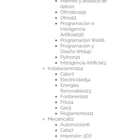
productos
Internet y analítica de
1
datos
1
producto
59
Ofimática
59
51
productos
Otros
51
productos
Programación e
Inteligencia
116
Artificial
116
productos
6
Programación Web
6
productos
Programación y
41
Diseño Web
41
21
productos
Python
21
productos
3
Inteligencia Artificial
3
124
productos
Instalaciones
124
7
productos
Calor
7
productos
54
Electricidad
54
productos
Energías
23
Renovables
23
10
productos
Fontanería
10
24
productos
Frío
24
3
productos
Gas
3
productos
11
Reglamentos
11
62
productos
Mecánica
62
productos
6
Automoción
6
7
productos
Catia
7
productos
7
Impresión 3D
7