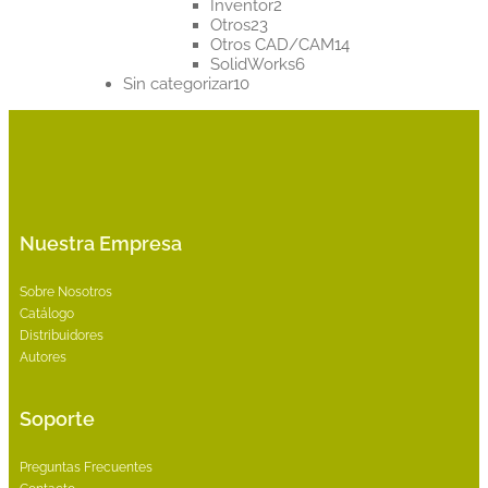
2
productos
Inventor
2
23
productos
Otros
23
productos
14
Otros CAD/CAM
14
6
productos
SolidWorks
6
10
productos
Sin categorizar
10
productos
Nuestra Empresa
Sobre Nosotros
Catálogo
Distribuidores
Autores
Soporte
Preguntas Frecuentes