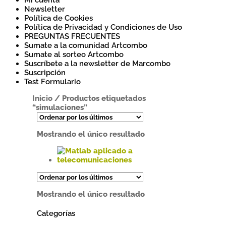
Mi cuenta
Newsletter
Política de Cookies
Política de Privacidad y Condiciones de Uso
PREGUNTAS FRECUENTES
Sumate a la comunidad Artcombo
Sumate al sorteo Artcombo
Suscríbete a la newsletter de Marcombo
Suscripción
Test Formulario
Inicio
/
Productos etiquetados
“simulaciones”
Mostrando el único resultado
Este
producto
tiene
Mostrando el único resultado
múltiples
variantes.
Categorías
Las
opciones