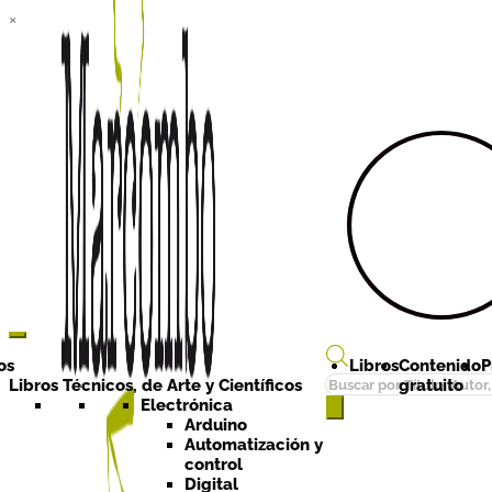
×
Ir a la
Ir al
navegación
contenido
os
Libros
Contenido
P
Búsqueda
Libros Técnicos, de Arte y Científicos
gratuito
de
Electrónica
Arduino
productos
Automatización y
control
Digital