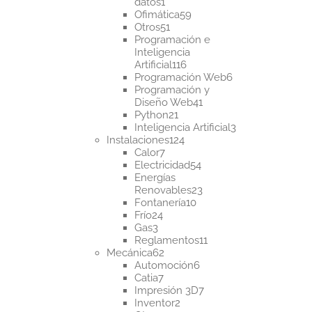
1
datos
1
producto
59
Ofimática
59
51
productos
Otros
51
productos
Programación e
Inteligencia
116
Artificial
116
productos
6
Programación Web
6
productos
Programación y
41
Diseño Web
41
21
productos
Python
21
productos
3
Inteligencia Artificial
3
124
productos
Instalaciones
124
7
productos
Calor
7
productos
54
Electricidad
54
productos
Energías
23
Renovables
23
10
productos
Fontanería
10
24
productos
Frío
24
3
productos
Gas
3
productos
11
Reglamentos
11
62
productos
Mecánica
62
productos
6
Automoción
6
7
productos
Catia
7
productos
7
Impresión 3D
7
2
productos
Inventor
2