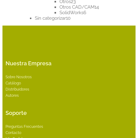
23
productos
Otros
23
productos
14
Otros CAD/CAM
14
6
productos
SolidWorks
6
10
productos
Sin categorizar
10
productos
Nuestra Empresa
Sobre Nosotros
Catálogo
Distribuidores
Autores
Soporte
Preguntas Frecuentes
Contacto