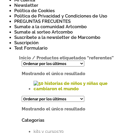
Mi cuenta
Newsletter
Política de Cookies
Política de Privacidad y Condiciones de Uso
PREGUNTAS FRECUENTES
Sumate a la comunidad Artcombo
Sumate al sorteo Artcombo
Suscríbete a la newsletter de Marcombo
Suscripción
Test Formulario
Inicio
/
Productos etiquetados “referentes”
Mostrando el único resultado
Este
producto
tiene
Mostrando el único resultado
múltiples
variantes.
Categorías
Las
opciones
39
se
kits y cursos
39