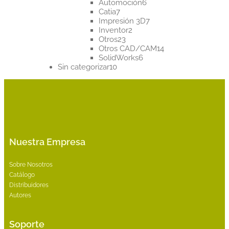
productos
6
Automoción
6
7
productos
Catia
7
productos
7
Impresión 3D
7
2
productos
Inventor
2
23
productos
Otros
23
productos
14
Otros CAD/CAM
14
6
productos
SolidWorks
6
10
productos
Sin categorizar
10
productos
Nuestra Empresa
Sobre Nosotros
Catálogo
Distribuidores
Autores
Soporte