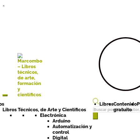
×
Ir a la
Ir al
navegación
contenido
os
Libros
Contenido
P
Búsqueda
Libros Técnicos, de Arte y Científicos
gratuito
de
Electrónica
Arduino
productos
Automatización y
control
Digital