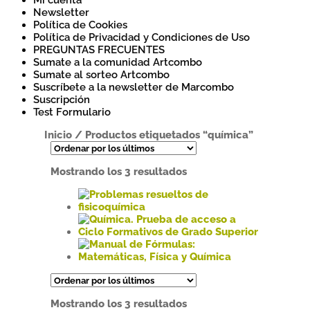
Mi cuenta
Newsletter
Política de Cookies
Política de Privacidad y Condiciones de Uso
PREGUNTAS FRECUENTES
Sumate a la comunidad Artcombo
Sumate al sorteo Artcombo
Suscríbete a la newsletter de Marcombo
Suscripción
Test Formulario
Inicio
/
Productos etiquetados “química”
Ordenado
Mostrando los 3 resultados
por
los
últimos
Este
producto
tiene
Este
múltiples
producto
variantes.
tiene
Este
Las
múltiples
producto
opciones
variantes.
tiene
Ordenado
Mostrando los 3 resultados
se
Las
múltiples