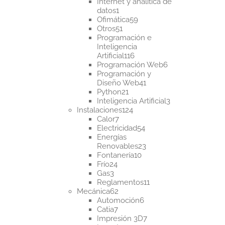
productos
Internet y analítica de
1
datos
1
producto
59
Ofimática
59
51
productos
Otros
51
productos
Programación e
Inteligencia
116
Artificial
116
productos
6
Programación Web
6
productos
Programación y
41
Diseño Web
41
21
productos
Python
21
productos
3
Inteligencia Artificial
3
124
productos
Instalaciones
124
7
productos
Calor
7
productos
54
Electricidad
54
productos
Energías
23
Renovables
23
10
productos
Fontanería
10
24
productos
Frío
24
3
productos
Gas
3
productos
11
Reglamentos
11
62
productos
Mecánica
62
productos
6
Automoción
6
7
productos
Catia
7
productos
7
Impresión 3D
7