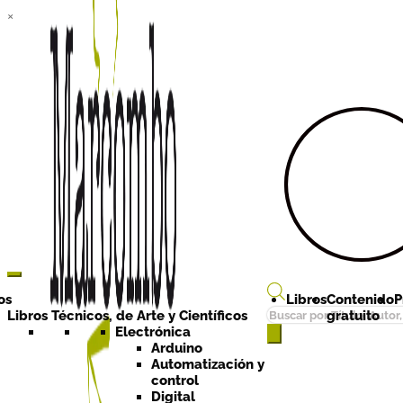
×
Ir a la
Ir al
navegación
contenido
os
Libros
Contenido
P
Búsqueda
Libros Técnicos, de Arte y Científicos
gratuito
de
Electrónica
Arduino
productos
Automatización y
control
Digital