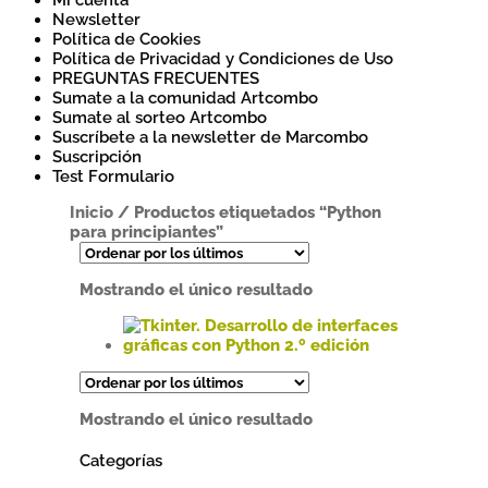
Mi cuenta
Newsletter
Política de Cookies
Política de Privacidad y Condiciones de Uso
PREGUNTAS FRECUENTES
Sumate a la comunidad Artcombo
Sumate al sorteo Artcombo
Suscríbete a la newsletter de Marcombo
Suscripción
Test Formulario
Inicio
/
Productos etiquetados “Python
para principiantes”
Mostrando el único resultado
Este
producto
tiene
Mostrando el único resultado
múltiples
variantes.
Categorías
Las
opciones