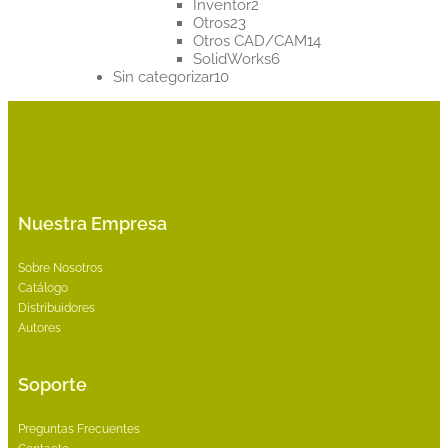
2
productos
Inventor
2
23
productos
Otros
23
productos
14
Otros CAD/CAM
14
6
productos
SolidWorks
6
10
productos
Sin categorizar
10
productos
Nuestra Empresa
Sobre Nosotros
Catálogo
Distribuidores
Autores
Soporte
Preguntas Frecuentes