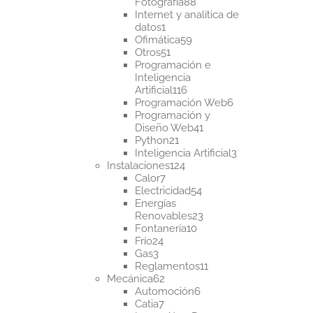
88
Fotografía
88
productos
Internet y analítica de
1
datos
1
producto
59
Ofimática
59
51
productos
Otros
51
productos
Programación e
Inteligencia
116
Artificial
116
productos
6
Programación Web
6
productos
Programación y
41
Diseño Web
41
21
productos
Python
21
productos
3
Inteligencia Artificial
3
124
productos
Instalaciones
124
7
productos
Calor
7
productos
54
Electricidad
54
productos
Energías
23
Renovables
23
10
productos
Fontanería
10
24
productos
Frío
24
3
productos
Gas
3
productos
11
Reglamentos
11
62
productos
Mecánica
62
productos
6
Automoción
6
7
productos
Catia
7