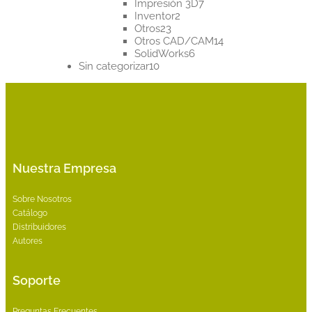
productos
7
Impresión 3D
7
2
productos
Inventor
2
23
productos
Otros
23
productos
14
Otros CAD/CAM
14
6
productos
SolidWorks
6
10
productos
Sin categorizar
10
productos
Nuestra Empresa
Sobre Nosotros
Catálogo
Distribuidores
Autores
Soporte
Preguntas Frecuentes