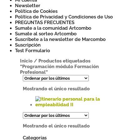
Mi cuenta
Newsletter
Política de Cookies
Política de Privacidad y Condiciones de Uso
PREGUNTAS FRECUENTES
Sumate a la comunidad Artcombo
Sumate al sorteo Artcombo
Suscríbete a la newsletter de Marcombo
Suscripción
Test Formulario
Inicio
/
Productos etiquetados
“Programación módulo Formación
Profesional”
Mostrando el único resultado
Este
producto
tiene
Mostrando el único resultado
múltiples
variantes.
Categorías
Las