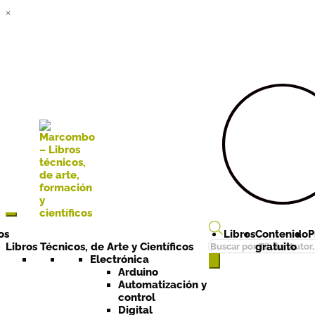
×
Ir a la
Ir al
navegación
contenido
os
Libros
Contenido
P
Búsqueda
Libros Técnicos, de Arte y Científicos
gratuito
de
Electrónica
Arduino
productos
Automatización y
control
Digital