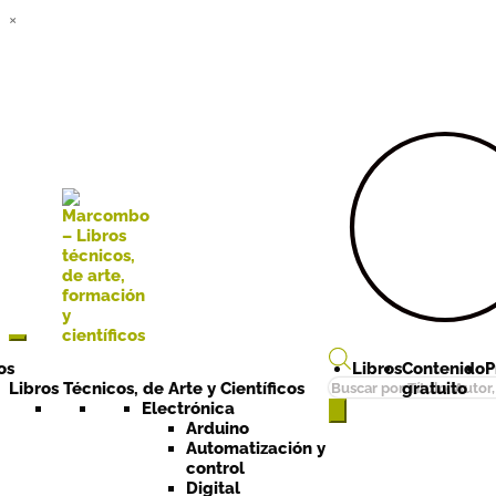
×
Ir a la
Ir al
navegación
contenido
os
Libros
Contenido
P
Búsqueda
Libros Técnicos, de Arte y Científicos
gratuito
de
Electrónica
Arduino
productos
Automatización y
control
Digital