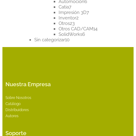
productos
6
Automoción
6
7
productos
Catia
7
productos
7
Impresión 3D
7
2
productos
Inventor
2
23
productos
Otros
23
productos
14
Otros CAD/CAM
14
6
productos
SolidWorks
6
10
productos
Sin categorizar
10
productos
Nuestra Empresa
Sobre Nosotros
Catálogo
Distribuidores
Autores
Soporte