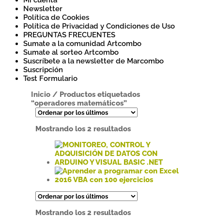
Mi cuenta
Newsletter
Política de Cookies
Política de Privacidad y Condiciones de Uso
PREGUNTAS FRECUENTES
Sumate a la comunidad Artcombo
Sumate al sorteo Artcombo
Suscríbete a la newsletter de Marcombo
Suscripción
Test Formulario
Inicio
/
Productos etiquetados
“operadores matemáticos”
Ordenado
Mostrando los 2 resultados
por
los
últimos
Este
producto
tiene
Este
múltiples
producto
variantes.
tiene
Ordenado
Mostrando los 2 resultados
Las
múltiples