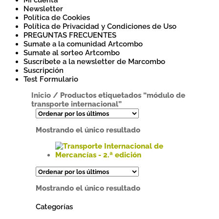
Mi cuenta
Newsletter
Política de Cookies
Política de Privacidad y Condiciones de Uso
PREGUNTAS FRECUENTES
Sumate a la comunidad Artcombo
Sumate al sorteo Artcombo
Suscríbete a la newsletter de Marcombo
Suscripción
Test Formulario
Inicio
/
Productos etiquetados “módulo de
transporte internacional”
Mostrando el único resultado
Este
producto
tiene
Mostrando el único resultado
múltiples
variantes.
Categorías
Las
opciones