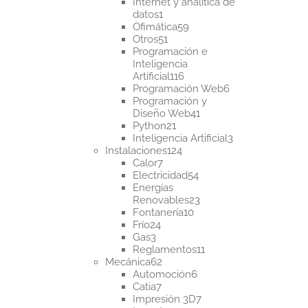
productos
Internet y analítica de
1
datos
1
producto
59
Ofimática
59
51
productos
Otros
51
productos
Programación e
Inteligencia
116
Artificial
116
productos
6
Programación Web
6
productos
Programación y
41
Diseño Web
41
21
productos
Python
21
productos
3
Inteligencia Artificial
3
124
productos
Instalaciones
124
7
productos
Calor
7
productos
54
Electricidad
54
productos
Energías
23
Renovables
23
10
productos
Fontanería
10
24
productos
Frío
24
3
productos
Gas
3
productos
11
Reglamentos
11
62
productos
Mecánica
62
productos
6
Automoción
6
7
productos
Catia
7
productos
7
Impresión 3D
7