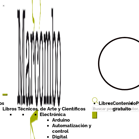
×
Ir a la
Ir al
navegación
contenido
os
Libros
Contenido
P
Búsqueda
Libros Técnicos, de Arte y Científicos
gratuito
de
Electrónica
Arduino
productos
Automatización y
control
Digital