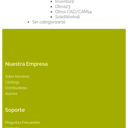
2
productos
Inventor
2
23
productos
Otros
23
productos
14
Otros CAD/CAM
14
6
productos
SolidWorks
6
10
productos
Sin categorizar
10
productos
Nuestra Empresa
Sobre Nosotros
Catálogo
Distribuidores
Autores
Soporte
Preguntas Frecuentes