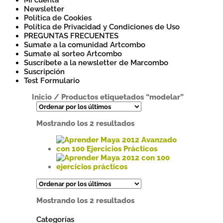
Mi cuenta
Newsletter
Política de Cookies
Política de Privacidad y Condiciones de Uso
PREGUNTAS FRECUENTES
Sumate a la comunidad Artcombo
Sumate al sorteo Artcombo
Suscríbete a la newsletter de Marcombo
Suscripción
Test Formulario
Inicio
/
Productos etiquetados “modelar”
Ordenado
Mostrando los 2 resultados
por
los
últimos
Este
producto
tiene
Este
múltiples
producto
variantes.
tiene
Ordenado
Mostrando los 2 resultados
Las
múltiples
por
opciones
variantes.
los
Categorías
se
Las