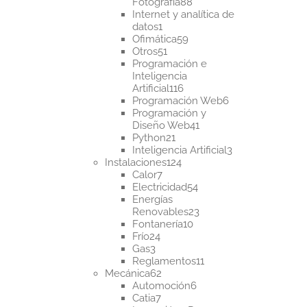
88
Fotografía
88
productos
Internet y analítica de
1
datos
1
producto
59
Ofimática
59
51
productos
Otros
51
productos
Programación e
Inteligencia
116
Artificial
116
productos
6
Programación Web
6
productos
Programación y
41
Diseño Web
41
21
productos
Python
21
productos
3
Inteligencia Artificial
3
124
productos
Instalaciones
124
7
productos
Calor
7
productos
54
Electricidad
54
productos
Energías
23
Renovables
23
10
productos
Fontanería
10
24
productos
Frío
24
3
productos
Gas
3
productos
11
Reglamentos
11
62
productos
Mecánica
62
productos
6
Automoción
6
7
productos
Catia
7