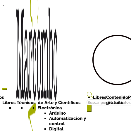
×
Ir a la
Ir al
navegación
contenido
os
Libros
Contenido
P
Búsqueda
Libros Técnicos, de Arte y Científicos
gratuito
de
Electrónica
Arduino
productos
Automatización y
control
Digital