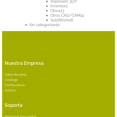
productos
7
Impresión 3D
7
2
productos
Inventor
2
23
productos
Otros
23
productos
14
Otros CAD/CAM
14
6
productos
SolidWorks
6
10
productos
Sin categorizar
10
productos
Nuestra Empresa
Sobre Nosotros
Catálogo
Distribuidores
Autores
Soporte
Preguntas Frecuentes