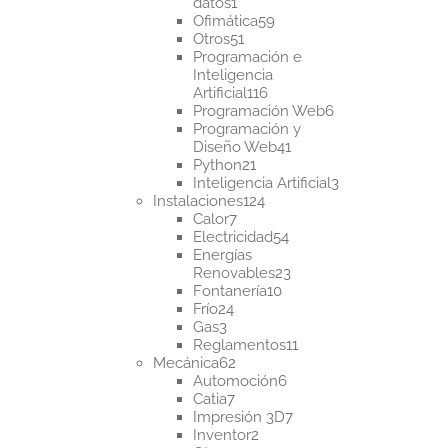
1
datos
1
producto
59
Ofimática
59
51
productos
Otros
51
productos
Programación e
Inteligencia
116
Artificial
116
productos
6
Programación Web
6
productos
Programación y
41
Diseño Web
41
21
productos
Python
21
productos
3
Inteligencia Artificial
3
124
productos
Instalaciones
124
7
productos
Calor
7
productos
54
Electricidad
54
productos
Energías
23
Renovables
23
10
productos
Fontanería
10
24
productos
Frío
24
3
productos
Gas
3
productos
11
Reglamentos
11
62
productos
Mecánica
62
productos
6
Automoción
6
7
productos
Catia
7
productos
7
Impresión 3D
7
2
productos
Inventor
2