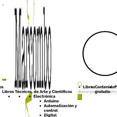
×
Ir a la
Ir al
navegación
contenido
os
Libros
Contenido
P
Búsqueda
Libros Técnicos, de Arte y Científicos
gratuito
de
Electrónica
Arduino
productos
Automatización y
control
Digital