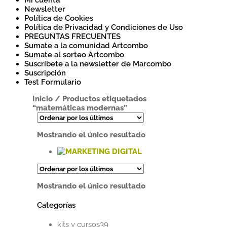
Mi cuenta
Newsletter
Política de Cookies
Política de Privacidad y Condiciones de Uso
PREGUNTAS FRECUENTES
Sumate a la comunidad Artcombo
Sumate al sorteo Artcombo
Suscríbete a la newsletter de Marcombo
Suscripción
Test Formulario
Inicio
/
Productos etiquetados
“matemáticas modernas”
Mostrando el único resultado
Este
producto
tiene
Mostrando el único resultado
múltiples
variantes.
Categorías
Las
opciones
39
se
kits y cursos
39