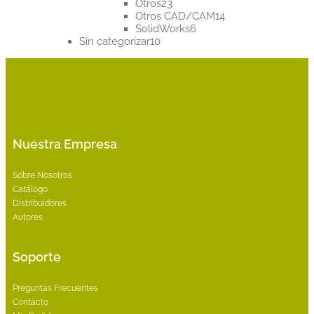
23
productos
Otros
23
productos
14
Otros CAD/CAM
14
6
productos
SolidWorks
6
10
productos
Sin categorizar
10
productos
Nuestra Empresa
Sobre Nosotros
Catálogo
Distribuidores
Autores
Soporte
Preguntas Frecuentes
Contacto