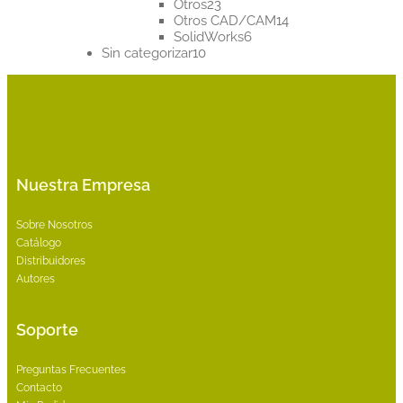
23
productos
Otros
23
productos
14
Otros CAD/CAM
14
6
productos
SolidWorks
6
10
productos
Sin categorizar
10
productos
Nuestra Empresa
Sobre Nosotros
Catálogo
Distribuidores
Autores
Soporte
Preguntas Frecuentes
Contacto