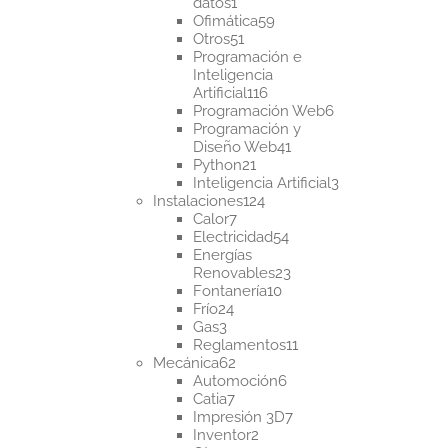
1
datos
1
producto
59
Ofimática
59
51
productos
Otros
51
productos
Programación e
Inteligencia
116
Artificial
116
productos
6
Programación Web
6
productos
Programación y
41
Diseño Web
41
21
productos
Python
21
productos
3
Inteligencia Artificial
3
124
productos
Instalaciones
124
7
productos
Calor
7
productos
54
Electricidad
54
productos
Energías
23
Renovables
23
10
productos
Fontanería
10
24
productos
Frío
24
3
productos
Gas
3
productos
11
Reglamentos
11
62
productos
Mecánica
62
productos
6
Automoción
6
7
productos
Catia
7
productos
7
Impresión 3D
7
2
productos
Inventor
2