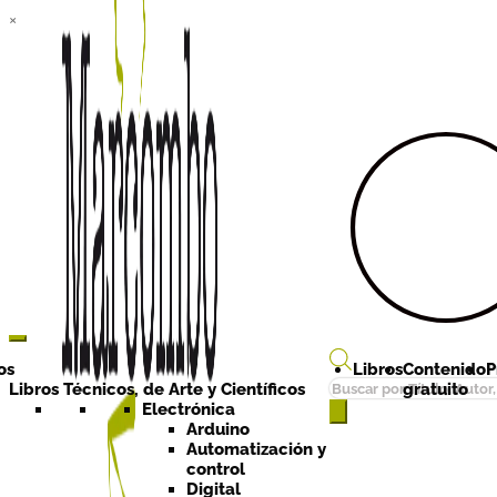
×
Ir a la
Ir al
navegación
contenido
os
Libros
Contenido
P
Búsqueda
Libros Técnicos, de Arte y Científicos
gratuito
de
Electrónica
Arduino
productos
Automatización y
control
Digital