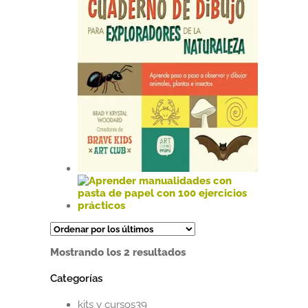
Este
producto
tiene
múltiples
Este
variantes.
producto
Las
tiene
Ordenado
Mostrando los 2 resultados
opciones
múltiples
por
se
variantes.
los
Categorías
pueden
Las
últimos
elegir
opciones
39
en
se
kits y cursos
39