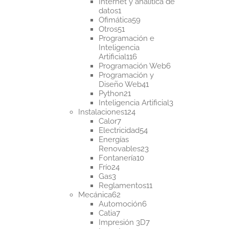
productos
Internet y analítica de
1
datos
1
producto
59
Ofimática
59
51
productos
Otros
51
productos
Programación e
Inteligencia
116
Artificial
116
productos
6
Programación Web
6
productos
Programación y
41
Diseño Web
41
21
productos
Python
21
productos
3
Inteligencia Artificial
3
124
productos
Instalaciones
124
7
productos
Calor
7
productos
54
Electricidad
54
productos
Energías
23
Renovables
23
10
productos
Fontanería
10
24
productos
Frío
24
3
productos
Gas
3
productos
11
Reglamentos
11
62
productos
Mecánica
62
productos
6
Automoción
6
7
productos
Catia
7
productos
7
Impresión 3D
7