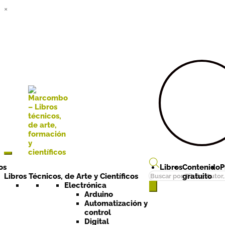
×
Ir a la
Ir al
navegación
contenido
os
Libros
Contenido
P
Búsqueda
Libros Técnicos, de Arte y Científicos
gratuito
de
Electrónica
Arduino
productos
Automatización y
control
Digital