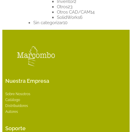
2
productos
Inventor
2
23
productos
Otros
23
productos
14
Otros CAD/CAM
14
6
productos
SolidWorks
6
10
productos
Sin categorizar
10
productos
Nuestra Empresa
Sobre Nosotros
Catálogo
Distribuidores
Autores
Soporte