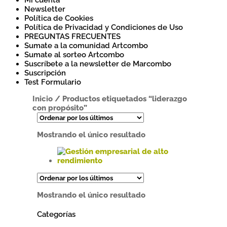
Mi cuenta
Newsletter
Política de Cookies
Política de Privacidad y Condiciones de Uso
PREGUNTAS FRECUENTES
Sumate a la comunidad Artcombo
Sumate al sorteo Artcombo
Suscríbete a la newsletter de Marcombo
Suscripción
Test Formulario
Inicio
/
Productos etiquetados “liderazgo
con propósito”
Mostrando el único resultado
Este
producto
tiene
Mostrando el único resultado
múltiples
variantes.
Categorías
Las
opciones