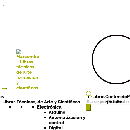
×
Ir a la
Ir al
navegación
contenido
os
Libros
Contenido
P
Búsqueda
Libros Técnicos, de Arte y Científicos
gratuito
de
Electrónica
Arduino
productos
Automatización y
control
Digital