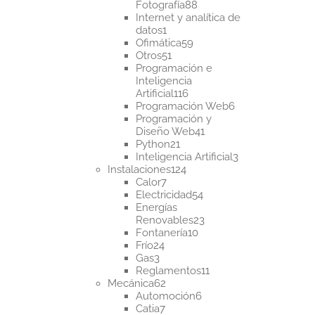
88
Fotografía
88
productos
Internet y analítica de
1
datos
1
producto
59
Ofimática
59
51
productos
Otros
51
productos
Programación e
Inteligencia
116
Artificial
116
productos
6
Programación Web
6
productos
Programación y
41
Diseño Web
41
21
productos
Python
21
productos
3
Inteligencia Artificial
3
124
productos
Instalaciones
124
7
productos
Calor
7
productos
54
Electricidad
54
productos
Energías
23
Renovables
23
10
productos
Fontanería
10
24
productos
Frío
24
3
productos
Gas
3
productos
11
Reglamentos
11
62
productos
Mecánica
62
productos
6
Automoción
6
7
productos
Catia
7