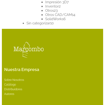
productos
7
Impresión 3D
7
2
productos
Inventor
2
23
productos
Otros
23
productos
14
Otros CAD/CAM
14
6
productos
SolidWorks
6
10
productos
Sin categorizar
10
productos
Nuestra Empresa
Sobre Nosotros
Catálogo
Distribuidores
Autores