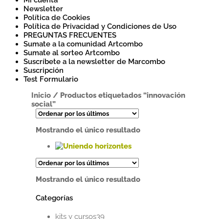
Mi cuenta
Newsletter
Política de Cookies
Política de Privacidad y Condiciones de Uso
PREGUNTAS FRECUENTES
Sumate a la comunidad Artcombo
Sumate al sorteo Artcombo
Suscríbete a la newsletter de Marcombo
Suscripción
Test Formulario
Inicio
/
Productos etiquetados “innovación
social”
Mostrando el único resultado
Este
producto
tiene
Mostrando el único resultado
múltiples
variantes.
Categorías
Las
opciones
39
se
kits y cursos
39