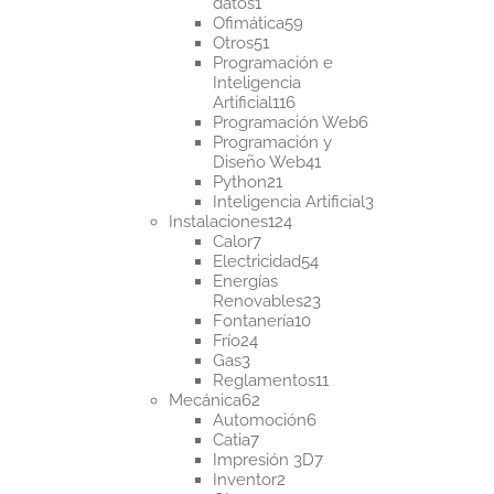
1
datos
1
producto
59
Ofimática
59
51
productos
Otros
51
productos
Programación e
Inteligencia
116
Artificial
116
productos
6
Programación Web
6
productos
Programación y
41
Diseño Web
41
21
productos
Python
21
productos
3
Inteligencia Artificial
3
124
productos
Instalaciones
124
7
productos
Calor
7
productos
54
Electricidad
54
productos
Energías
23
Renovables
23
10
productos
Fontanería
10
24
productos
Frío
24
3
productos
Gas
3
productos
11
Reglamentos
11
62
productos
Mecánica
62
productos
6
Automoción
6
7
productos
Catia
7
productos
7
Impresión 3D
7
2
productos
Inventor
2