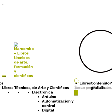
×
Ir a la
Ir al
navegación
contenido
os
Libros
Contenido
P
Búsqueda
Libros Técnicos, de Arte y Científicos
gratuito
de
Electrónica
Arduino
productos
Automatización y
control
Digital