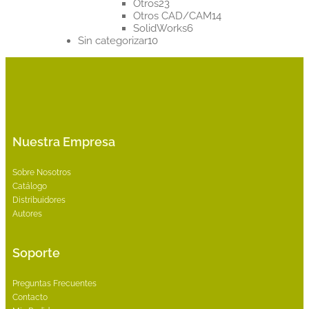
23
productos
Otros
23
productos
14
Otros CAD/CAM
14
6
productos
SolidWorks
6
10
productos
Sin categorizar
10
productos
Nuestra Empresa
Sobre Nosotros
Catálogo
Distribuidores
Autores
Soporte
Preguntas Frecuentes
Contacto