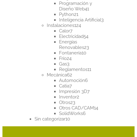
productos
Programación y
41
Diseño Web
41
21
productos
Python
21
productos
3
Inteligencia Artificial
3
124
productos
Instalaciones
124
7
productos
Calor
7
productos
54
Electricidad
54
productos
Energías
23
Renovables
23
10
productos
Fontanería
10
24
productos
Frío
24
3
productos
Gas
3
productos
11
Reglamentos
11
62
productos
Mecánica
62
productos
6
Automoción
6
7
productos
Catia
7
productos
7
Impresión 3D
7
2
productos
Inventor
2
23
productos
Otros
23
productos
14
Otros CAD/CAM
14
6
productos
SolidWorks
6
10
productos
Sin categorizar
10
productos