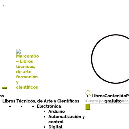
×
Ir a la
Ir al
navegación
contenido
os
Libros
Contenido
P
Búsqueda
Libros Técnicos, de Arte y Científicos
gratuito
de
Electrónica
Arduino
productos
Automatización y
control
Digital