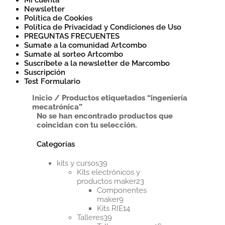
Mi cuenta
Newsletter
Política de Cookies
Política de Privacidad y Condiciones de Uso
PREGUNTAS FRECUENTES
Sumate a la comunidad Artcombo
Sumate al sorteo Artcombo
Suscríbete a la newsletter de Marcombo
Suscripción
Test Formulario
Inicio
/
Productos etiquetados “ingeniería
mecatrónica”
No se han encontrado productos que
coincidan con tu selección.
Categorías
39
kits y cursos
39
productos
Kits electrónicos y
23
productos maker
23
productos
Componentes
9
maker
9
productos
14
Kits RIE
14
39
productos
Talleres
39