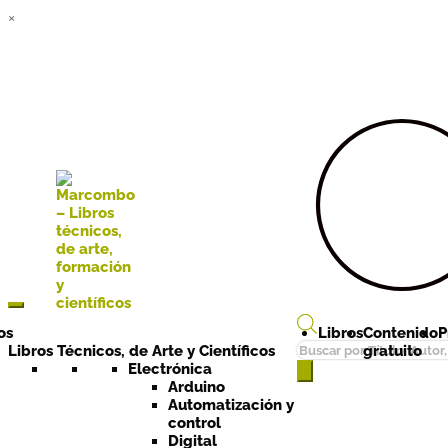
×
Ir a la
Ir al
navegación
contenido
os
Libros
Contenido
P
Búsqueda
Libros Técnicos, de Arte y Científicos
gratuito
de
Electrónica
Arduino
productos
Automatización y
control
Digital