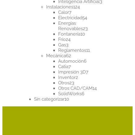
productos
3
Inteligencia Artificial
3
124
productos
Instalaciones
124
7
productos
Calor
7
productos
54
Electricidad
54
productos
Energías
23
Renovables
23
10
productos
Fontanería
10
24
productos
Frío
24
3
productos
Gas
3
productos
11
Reglamentos
11
62
productos
Mecánica
62
productos
6
Automoción
6
7
productos
Catia
7
productos
7
Impresión 3D
7
2
productos
Inventor
2
23
productos
Otros
23
productos
14
Otros CAD/CAM
14
6
productos
SolidWorks
6
10
productos
Sin categorizar
10
productos