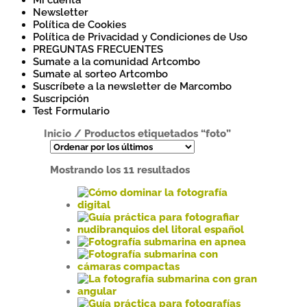
Mi cuenta
Newsletter
Política de Cookies
Política de Privacidad y Condiciones de Uso
PREGUNTAS FRECUENTES
Sumate a la comunidad Artcombo
Sumate al sorteo Artcombo
Suscríbete a la newsletter de Marcombo
Suscripción
Test Formulario
Inicio
/
Productos etiquetados “foto”
Ordenado
Mostrando los 11 resultados
por
los
últimos
Este
producto
tiene
Este
múltiples
producto
Este
variantes.
tiene
producto
Las
múltiples
tiene
Este
opciones
variantes.
múltiples
producto
se
Las
variantes.
tiene
Este