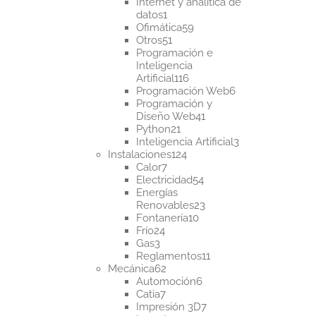
productos
Internet y analítica de
1
datos
1
producto
59
Ofimática
59
51
productos
Otros
51
productos
Programación e
Inteligencia
116
Artificial
116
productos
6
Programación Web
6
productos
Programación y
41
Diseño Web
41
21
productos
Python
21
productos
3
Inteligencia Artificial
3
124
productos
Instalaciones
124
7
productos
Calor
7
productos
54
Electricidad
54
productos
Energías
23
Renovables
23
10
productos
Fontanería
10
24
productos
Frío
24
3
productos
Gas
3
productos
11
Reglamentos
11
62
productos
Mecánica
62
productos
6
Automoción
6
7
productos
Catia
7
productos
7
Impresión 3D
7