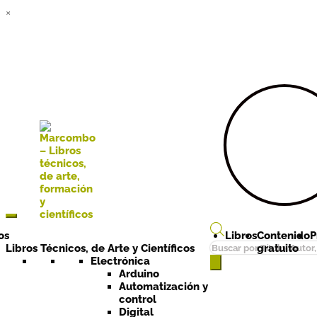
×
Ir a la
Ir al
navegación
contenido
os
Libros
Contenido
P
Búsqueda
Libros Técnicos, de Arte y Científicos
gratuito
de
Electrónica
Arduino
productos
Automatización y
control
Digital