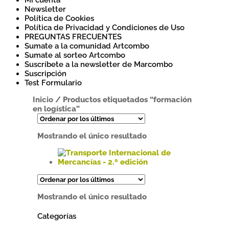
Mi cuenta
Newsletter
Política de Cookies
Política de Privacidad y Condiciones de Uso
PREGUNTAS FRECUENTES
Sumate a la comunidad Artcombo
Sumate al sorteo Artcombo
Suscríbete a la newsletter de Marcombo
Suscripción
Test Formulario
Inicio
/
Productos etiquetados “formación
en logística”
Mostrando el único resultado
Este
producto
tiene
Mostrando el único resultado
múltiples
variantes.
Categorías
Las
opciones