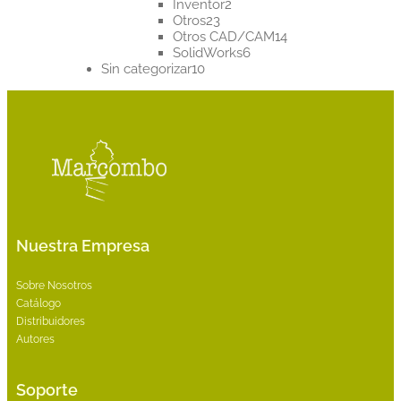
2
productos
Inventor
2
23
productos
Otros
23
productos
14
Otros CAD/CAM
14
6
productos
SolidWorks
6
10
productos
Sin categorizar
10
productos
Nuestra Empresa
Sobre Nosotros
Catálogo
Distribuidores
Autores
Soporte