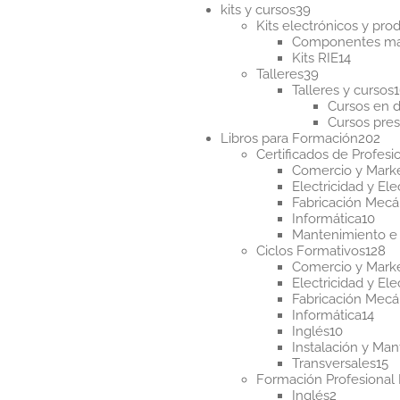
39
kits y cursos
39
productos
Kits electrónicos y pr
Componentes m
14
Kits RIE
14
39
product
Talleres
39
productos
Talleres y cursos
Cursos en d
Cursos pres
20
Libros para Formación
202
pr
Certificados de Profesi
Comercio y Mark
Electricidad y Ele
Fabricación Mecá
10
Informática
10
pro
Mantenimiento e 
12
Ciclos Formativos
128
pr
Comercio y Mark
Electricidad y Ele
Fabricación Mecá
14
Informática
14
10
pro
Inglés
10
producto
Instalación y Ma
1
Transversales
15
p
Formación Profesional 
2
Inglés
2