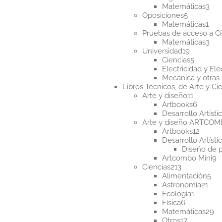
productos
3
Matemáticas
3
5
pro
Oposiciones
5
producto
1
Matemáticas
1
pro
Pruebas de acceso a Ci
3
Matemáticas
3
19
pro
Universidad
19
producto
5
Ciencias
5
product
Electricidad y Ele
Mecánica y otras 
Libros Técnicos, de Arte y Cie
11
Arte y diseño
11
product
6
Artbooks
6
produc
Desarrollo Artísti
Arte y diseño ARTCO
12
Artbooks
12
produ
Desarrollo Artísti
Diseño de 
9
Artcombo Mini
9
213
p
Ciencias
213
productos
5
Alimentación
5
21
pr
Astronomía
21
1
pro
Ecología
1
6
product
Física
6
productos
2
Matemáticas
29
17
pr
Otros
17