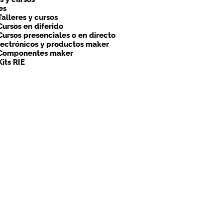
es
Talleres y cursos
Cursos en diferido
Cursos presenciales o en directo
lectrónicos y productos maker
Componentes maker
Kits RIE