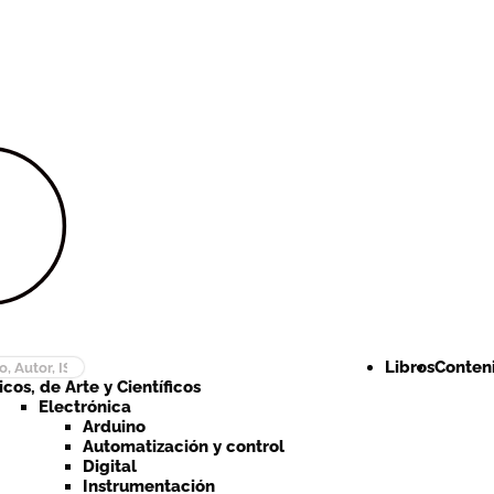
Ir a la
Ir al
navegación
contenido
Libros
Conteni
cos, de Arte y Científicos
Electrónica
Arduino
Automatización y control
Digital
Instrumentación