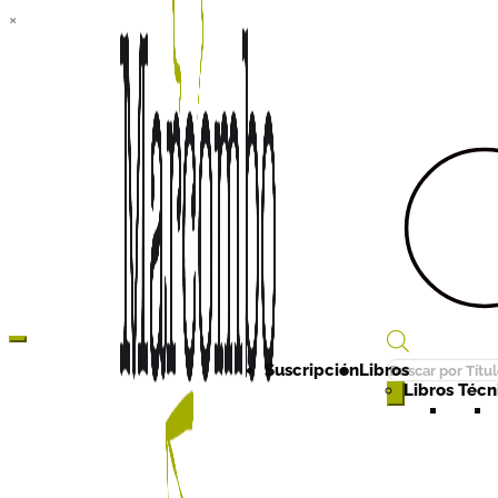
×
Búsqueda
Suscripción
Libros
de
Libros Técni
productos