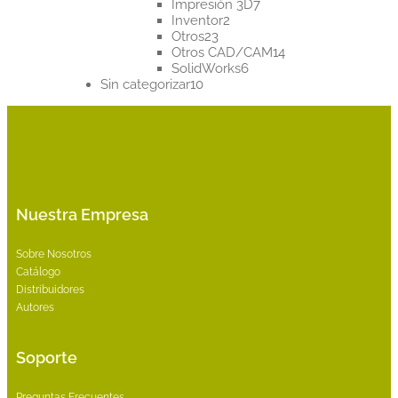
productos
7
Impresión 3D
7
2
productos
Inventor
2
23
productos
Otros
23
productos
14
Otros CAD/CAM
14
6
productos
SolidWorks
6
10
productos
Sin categorizar
10
productos
Nuestra Empresa
Sobre Nosotros
Catálogo
Distribuidores
Autores
Soporte
Preguntas Frecuentes