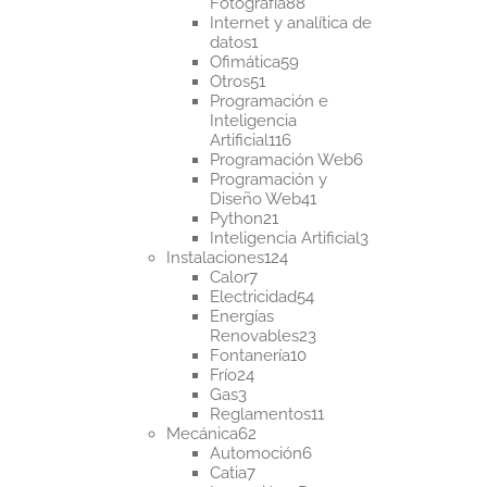
88
Fotografía
88
productos
Internet y analítica de
1
datos
1
producto
59
Ofimática
59
51
productos
Otros
51
productos
Programación e
Inteligencia
116
Artificial
116
productos
6
Programación Web
6
productos
Programación y
41
Diseño Web
41
21
productos
Python
21
productos
3
Inteligencia Artificial
3
124
productos
Instalaciones
124
7
productos
Calor
7
productos
54
Electricidad
54
productos
Energías
23
Renovables
23
10
productos
Fontanería
10
24
productos
Frío
24
3
productos
Gas
3
productos
11
Reglamentos
11
62
productos
Mecánica
62
productos
6
Automoción
6
7
productos
Catia
7