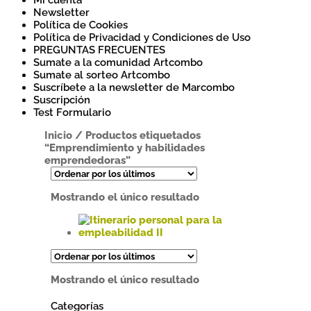
Mi cuenta
Newsletter
Política de Cookies
Política de Privacidad y Condiciones de Uso
PREGUNTAS FRECUENTES
Sumate a la comunidad Artcombo
Sumate al sorteo Artcombo
Suscríbete a la newsletter de Marcombo
Suscripción
Test Formulario
Inicio
/
Productos etiquetados
“Emprendimiento y habilidades
emprendedoras”
Mostrando el único resultado
Este
producto
tiene
Mostrando el único resultado
múltiples
variantes.
Categorías
Las