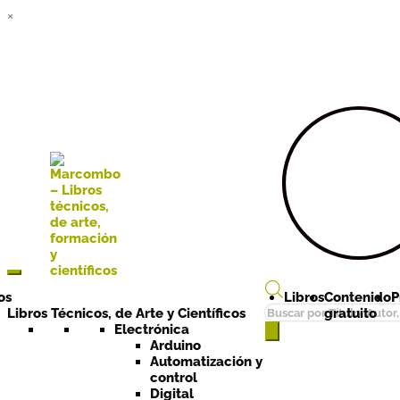
×
Ir a la
Ir al
navegación
contenido
os
Libros
Contenido
P
Búsqueda
Libros Técnicos, de Arte y Científicos
gratuito
de
Electrónica
Arduino
productos
Automatización y
control
Digital