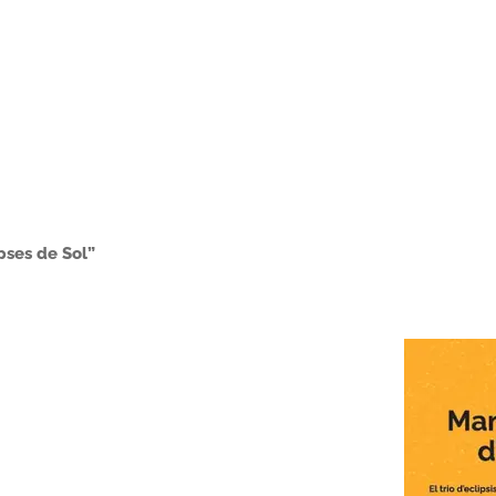
pses de Sol”
nado
os