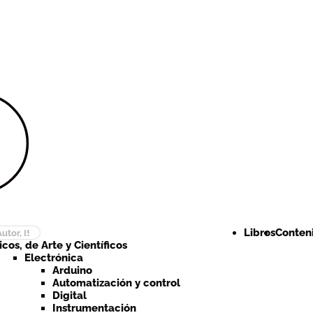
Ir a la
Ir al
navegación
contenido
Libros
Conteni
cos, de Arte y Científicos
Electrónica
Arduino
Automatización y control
Digital
Instrumentación