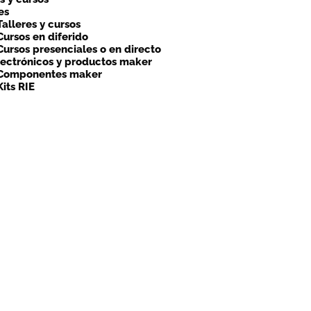
es
Talleres y cursos
Cursos en diferido
Cursos presenciales o en directo
lectrónicos y productos maker
Componentes maker
Kits RIE