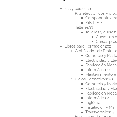
últim
39
kits y cursos
39
productos
Kits electrónicos y pr
Componentes m
14
Kits RIE
14
39
product
Talleres
39
productos
Talleres y cursos
Cursos en d
Cursos pres
20
Libros para Formación
202
pr
Certificados de Profesi
Comercio y Mark
Electricidad y Ele
Fabricación Mecá
10
Informática
10
pro
Mantenimiento e 
12
Ciclos Formativos
128
pr
Comercio y Mark
Electricidad y Ele
Fabricación Mecá
14
Informática
14
10
pro
Inglés
10
producto
Instalación y Ma
1
Transversales
15
p
Formación Profesional 