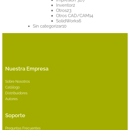
2
productos
Inventor
2
23
productos
Otros
23
productos
14
Otros CAD/CAM
14
6
productos
SolidWorks
6
10
productos
Sin categorizar
10
productos
Nuestra Empresa
Sobre Nosotros
Catálogo
Distribuidores
Autores
Soporte
Preguntas Frecuentes