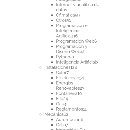
productos
Internet y analítica de
1
datos
1
producto
59
Ofimática
59
51
productos
Otros
51
productos
Programación e
Inteligencia
116
Artificial
116
productos
6
Programación Web
6
productos
Programación y
41
Diseño Web
41
21
productos
Python
21
productos
3
Inteligencia Artificial
3
124
productos
Instalaciones
124
7
productos
Calor
7
productos
54
Electricidad
54
productos
Energías
23
Renovables
23
10
productos
Fontanería
10
24
productos
Frío
24
3
productos
Gas
3
productos
11
Reglamentos
11
62
productos
Mecánica
62
productos
6
Automoción
6
7
productos
Catia
7
productos
7
Impresión 3D
7