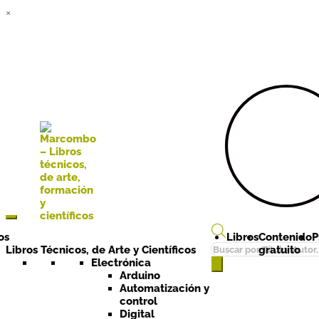
×
Ir a la
Ir al
navegación
contenido
os
Libros
Contenido
P
Búsqueda
Libros Técnicos, de Arte y Científicos
gratuito
de
Electrónica
Arduino
productos
Automatización y
control
Digital