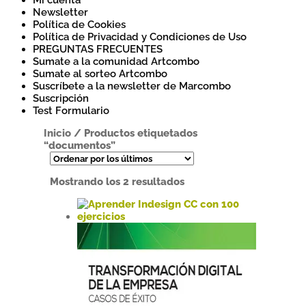
Mi cuenta
Newsletter
Política de Cookies
Política de Privacidad y Condiciones de Uso
PREGUNTAS FRECUENTES
Sumate a la comunidad Artcombo
Sumate al sorteo Artcombo
Suscríbete a la newsletter de Marcombo
Suscripción
Test Formulario
Inicio
/
Productos etiquetados
“documentos”
Ordenado
Mostrando los 2 resultados
por
los
últimos
Este
producto
tiene
múltiples
variantes.
Las
opciones