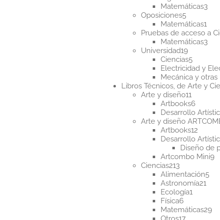
productos
3
Matemáticas
3
5
pro
Oposiciones
5
producto
1
Matemáticas
1
pro
Pruebas de acceso a Ci
3
Matemáticas
3
19
pro
Universidad
19
producto
5
Ciencias
5
product
Electricidad y Ele
Mecánica y otras 
Libros Técnicos, de Arte y Cie
11
Arte y diseño
11
product
6
Artbooks
6
produc
Desarrollo Artísti
Arte y diseño ARTCO
12
Artbooks
12
produ
Desarrollo Artísti
Diseño de 
9
Artcombo Mini
9
213
p
Ciencias
213
productos
5
Alimentación
5
21
pr
Astronomía
21
1
pro
Ecología
1
6
product
Física
6
productos
2
Matemáticas
29
17
pr
Otros
17