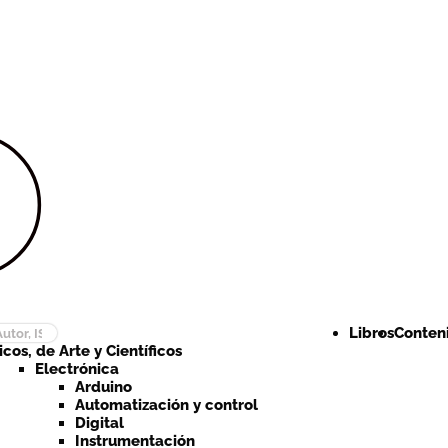
Ir a la
Ir al
navegación
contenido
Libros
Conteni
cos, de Arte y Científicos
Electrónica
Arduino
Automatización y control
Digital
Instrumentación