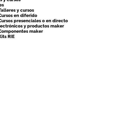
es
Talleres y cursos
Cursos en diferido
Cursos presenciales o en directo
lectrónicos y productos maker
Componentes maker
Kits RIE