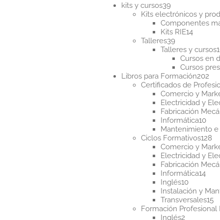
39
kits y cursos
39
productos
Kits electrónicos y pr
Componentes m
14
Kits RIE
14
39
product
Talleres
39
productos
Talleres y cursos
Cursos en d
Cursos pres
20
Libros para Formación
202
pr
Certificados de Profesi
Comercio y Mark
Electricidad y Ele
Fabricación Mecá
10
Informática
10
pro
Mantenimiento e 
12
Ciclos Formativos
128
pr
Comercio y Mark
Electricidad y Ele
Fabricación Mecá
14
Informática
14
10
pro
Inglés
10
producto
Instalación y Ma
1
Transversales
15
p
Formación Profesional 
2
Inglés
2