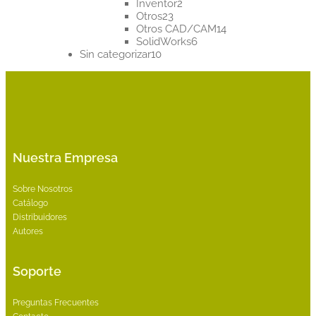
2
productos
Inventor
2
23
productos
Otros
23
productos
14
Otros CAD/CAM
14
6
productos
SolidWorks
6
10
productos
Sin categorizar
10
productos
Nuestra Empresa
Sobre Nosotros
Catálogo
Distribuidores
Autores
Soporte
Preguntas Frecuentes