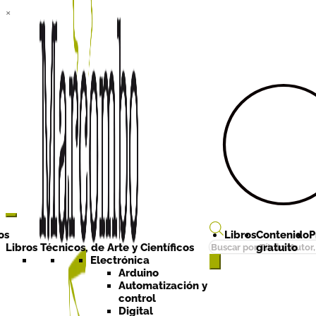
×
Ir a la
Ir al
navegación
contenido
os
Libros
Contenido
P
Búsqueda
Libros Técnicos, de Arte y Científicos
gratuito
de
Electrónica
Arduino
productos
Automatización y
control
Digital