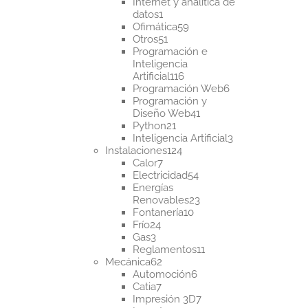
productos
Internet y analítica de
1
datos
1
producto
59
Ofimática
59
51
productos
Otros
51
productos
Programación e
Inteligencia
116
Artificial
116
productos
6
Programación Web
6
productos
Programación y
41
Diseño Web
41
21
productos
Python
21
productos
3
Inteligencia Artificial
3
124
productos
Instalaciones
124
7
productos
Calor
7
productos
54
Electricidad
54
productos
Energías
23
Renovables
23
10
productos
Fontanería
10
24
productos
Frío
24
3
productos
Gas
3
productos
11
Reglamentos
11
62
productos
Mecánica
62
productos
6
Automoción
6
7
productos
Catia
7
productos
7
Impresión 3D
7