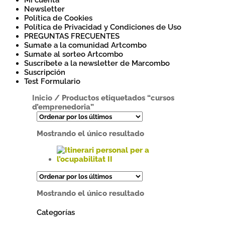
Mi cuenta
Newsletter
Política de Cookies
Política de Privacidad y Condiciones de Uso
PREGUNTAS FRECUENTES
Sumate a la comunidad Artcombo
Sumate al sorteo Artcombo
Suscríbete a la newsletter de Marcombo
Suscripción
Test Formulario
Inicio
/
Productos etiquetados “cursos
d’emprenedoria”
Mostrando el único resultado
Este
producto
tiene
Mostrando el único resultado
múltiples
variantes.
Categorías
Las
opciones