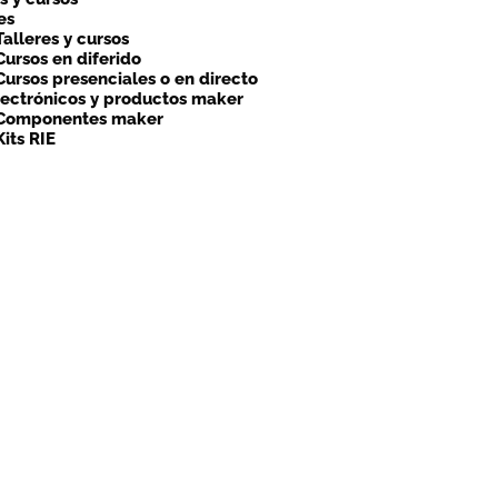
es
Talleres y cursos
Cursos en diferido
Cursos presenciales o en directo
lectrónicos y productos maker
Componentes maker
Kits RIE