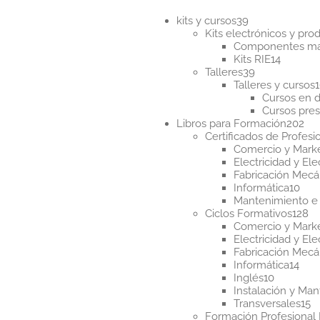
últim
39
kits y cursos
39
productos
Kits electrónicos y pr
Componentes m
14
Kits RIE
14
39
product
Talleres
39
productos
Talleres y cursos
Cursos en d
Cursos pres
20
Libros para Formación
202
pr
Certificados de Profesi
Comercio y Mark
Electricidad y Ele
Fabricación Mecá
10
Informática
10
pro
Mantenimiento e 
12
Ciclos Formativos
128
pr
Comercio y Mark
Electricidad y Ele
Fabricación Mecá
14
Informática
14
10
pro
Inglés
10
producto
Instalación y Ma
1
Transversales
15
p
Formación Profesional 