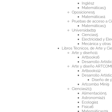
2
Inglés
2
productos
3
Matemáticas
3
5
pro
Oposiciones
5
producto
1
Matemáticas
1
pro
Pruebas de acceso a Ci
3
Matemáticas
3
19
pro
Universidad
19
producto
5
Ciencias
5
product
Electricidad y Ele
Mecánica y otras 
Libros Técnicos, de Arte y Cie
11
Arte y diseño
11
product
6
Artbooks
6
produc
Desarrollo Artísti
Arte y diseño ARTCO
12
Artbooks
12
produ
Desarrollo Artísti
Diseño de 
9
Artcombo Mini
9
213
p
Ciencias
213
productos
5
Alimentación
5
21
pr
Astronomía
21
1
pro
Ecología
1
6
product
Física
6
productos
2
Matemáticas
29