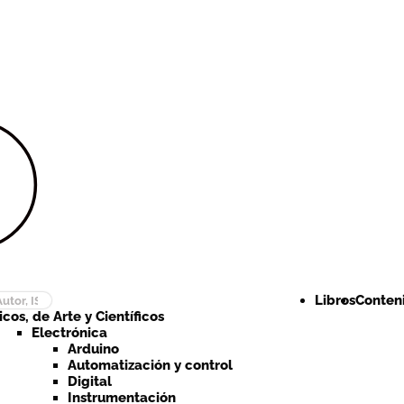
Ir a la
Ir al
navegación
contenido
Libros
Conteni
cos, de Arte y Científicos
Electrónica
Arduino
Automatización y control
Digital
Instrumentación