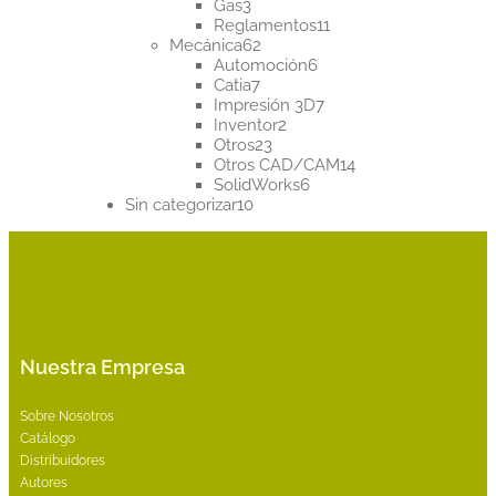
3
productos
Gas
3
productos
11
Reglamentos
11
62
productos
Mecánica
62
productos
6
Automoción
6
7
productos
Catia
7
productos
7
Impresión 3D
7
2
productos
Inventor
2
23
productos
Otros
23
productos
14
Otros CAD/CAM
14
6
productos
SolidWorks
6
10
productos
Sin categorizar
10
productos
Nuestra Empresa
Sobre Nosotros
Catálogo
Distribuidores
Autores