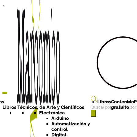
×
Ir a la
Ir al
navegación
contenido
os
Libros
Contenido
P
Búsqueda
Libros Técnicos, de Arte y Científicos
gratuito
de
Electrónica
Arduino
productos
Automatización y
control
Digital