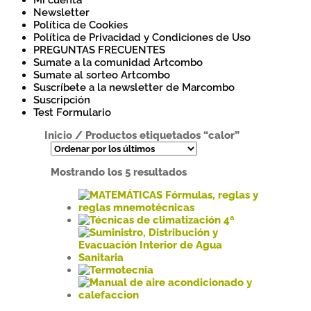
Mi cuenta
Newsletter
Política de Cookies
Política de Privacidad y Condiciones de Uso
PREGUNTAS FRECUENTES
Sumate a la comunidad Artcombo
Sumate al sorteo Artcombo
Suscríbete a la newsletter de Marcombo
Suscripción
Test Formulario
Inicio
/
Productos etiquetados “calor”
Ordenado
Mostrando los 5 resultados
por
los
últimos
Este
producto
Este
tiene
producto
múltiples
tiene
variantes.
múltiples
Este
Las
variantes.
producto
Este
opciones
Las
tiene
producto
se
opciones
múltiples
tiene
Este