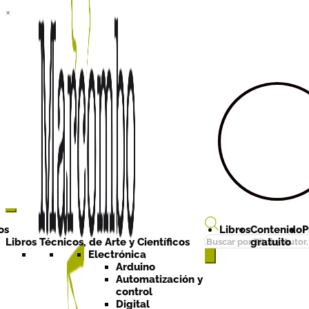
×
Ir a la
Ir al
navegación
contenido
os
Libros
Contenido
P
Búsqueda
Libros Técnicos, de Arte y Científicos
gratuito
de
Electrónica
Arduino
productos
Automatización y
control
Digital