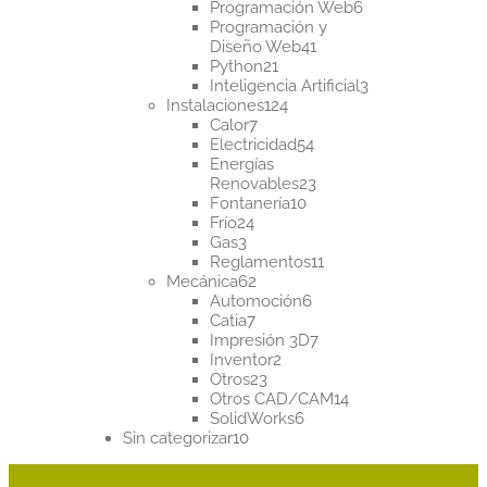
productos
6
Programación Web
6
productos
Programación y
41
Diseño Web
41
21
productos
Python
21
productos
3
Inteligencia Artificial
3
124
productos
Instalaciones
124
7
productos
Calor
7
productos
54
Electricidad
54
productos
Energías
23
Renovables
23
10
productos
Fontanería
10
24
productos
Frío
24
3
productos
Gas
3
productos
11
Reglamentos
11
62
productos
Mecánica
62
productos
6
Automoción
6
7
productos
Catia
7
productos
7
Impresión 3D
7
2
productos
Inventor
2
23
productos
Otros
23
productos
14
Otros CAD/CAM
14
6
productos
SolidWorks
6
10
productos
Sin categorizar
10
productos