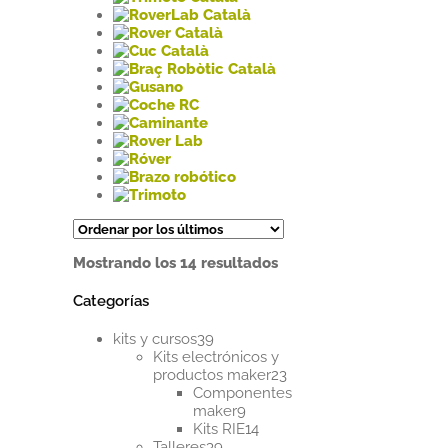
Ordenado
Mostrando los 14 resultados
por
los
Categorías
últimos
39
kits y cursos
39
productos
Kits electrónicos y
23
productos maker
23
productos
Componentes
9
maker
9
productos
14
Kits RIE
14
39
productos
Talleres
39