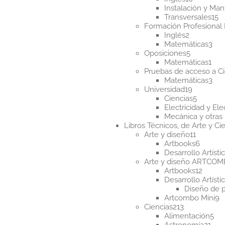
producto
Instalación y Ma
1
Transversales
15
p
Formación Profesional 
2
Inglés
2
productos
3
Matemáticas
3
5
pro
Oposiciones
5
producto
1
Matemáticas
1
pro
Pruebas de acceso a Ci
3
Matemáticas
3
19
pro
Universidad
19
producto
5
Ciencias
5
product
Electricidad y Ele
Mecánica y otras 
Libros Técnicos, de Arte y Cie
11
Arte y diseño
11
product
6
Artbooks
6
produc
Desarrollo Artísti
Arte y diseño ARTCO
12
Artbooks
12
produ
Desarrollo Artísti
Diseño de 
9
Artcombo Mini
9
213
p
Ciencias
213
productos
5
Alimentación
5
21
pr