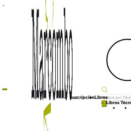
×
Búsqueda
Suscripción
Libros
de
Libros Técni
productos