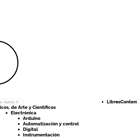
Ir a la
Ir al
navegación
contenido
Libros
Conteni
cos, de Arte y Científicos
Electrónica
Arduino
Automatización y control
Digital
Instrumentación