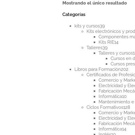
Mostrando el único resultado
Categorías
39
kits y cursos
39
productos
Kits electrónicos y pr
Componentes m
14
Kits RIE
14
39
product
Talleres
39
productos
Talleres y cursos
Cursos en d
Cursos pres
20
Libros para Formación
202
pr
Certificados de Profesi
Comercio y Mark
Electricidad y Ele
Fabricación Mecá
10
Informática
10
pro
Mantenimiento e 
12
Ciclos Formativos
128
pr
Comercio y Mark
Electricidad y Ele
Fabricación Mecá
14
Informática
14
10
pro
Inglés
10