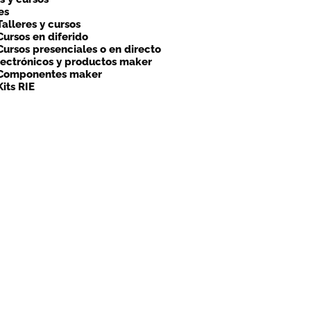
es
Talleres y cursos
Cursos en diferido
Cursos presenciales o en directo
lectrónicos y productos maker
Componentes maker
Kits RIE