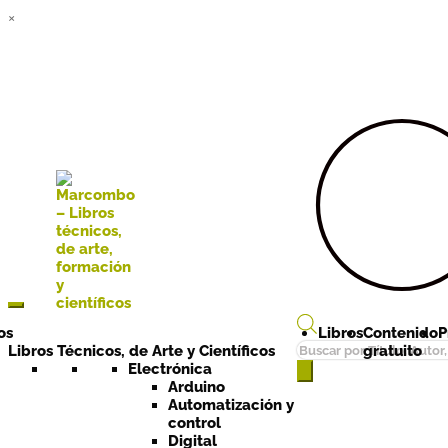
×
Ir a la
Ir al
navegación
contenido
os
Libros
Contenido
P
Búsqueda
Libros Técnicos, de Arte y Científicos
gratuito
de
Electrónica
Arduino
productos
Automatización y
control
Digital