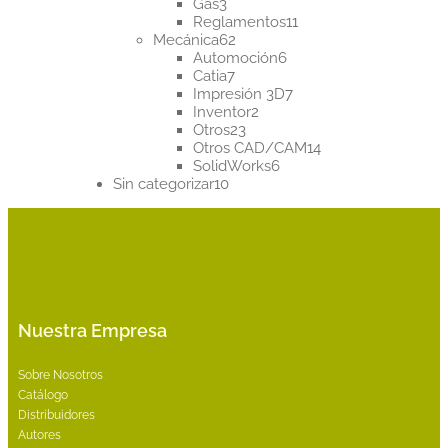
3
productos
Gas
3
productos
11
Reglamentos
11
62
productos
Mecánica
62
productos
6
Automoción
6
7
productos
Catia
7
productos
7
Impresión 3D
7
2
productos
Inventor
2
23
productos
Otros
23
productos
14
Otros CAD/CAM
14
6
productos
SolidWorks
6
10
productos
Sin categorizar
10
productos
Nuestra Empresa
Sobre Nosotros
Catálogo
Distribuidores
Autores