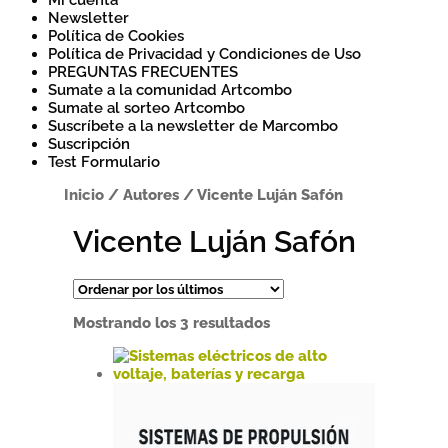
Mi cuenta
Newsletter
Política de Cookies
Política de Privacidad y Condiciones de Uso
PREGUNTAS FRECUENTES
Sumate a la comunidad Artcombo
Sumate al sorteo Artcombo
Suscríbete a la newsletter de Marcombo
Suscripción
Test Formulario
Inicio
/
Autores
/
Vicente Luján Safón
Vicente Luján Safón
Ordenado
Mostrando los 3 resultados
por
los
últimos
Este
producto
tiene
múltiples