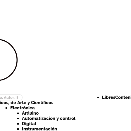
Ir a la
Ir al
navegación
contenido
Libros
Conteni
cos, de Arte y Científicos
Electrónica
Arduino
Automatización y control
Digital
Instrumentación