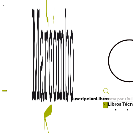
×
Búsqueda
Suscripción
Libros
de
Libros Técni
productos