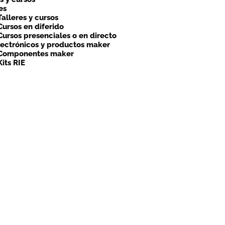
es
Talleres y cursos
Cursos en diferido
Cursos presenciales o en directo
lectrónicos y productos maker
Componentes maker
Kits RIE