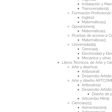
producto
Instalación y Ma
1
Transversales
15
p
Formación Profesional 
2
Inglés
2
productos
3
Matemáticas
3
5
pro
Oposiciones
5
producto
1
Matemáticas
1
pro
Pruebas de acceso a Ci
3
Matemáticas
3
19
pro
Universidad
19
producto
5
Ciencias
5
product
Electricidad y Ele
Mecánica y otras 
Libros Técnicos, de Arte y Cie
11
Arte y diseño
11
product
6
Artbooks
6
produc
Desarrollo Artísti
Arte y diseño ARTCO
12
Artbooks
12
produ
Desarrollo Artísti
Diseño de 
9
Artcombo Mini
9
213
p
Ciencias
213
productos
5
Alimentación
5
21
pr