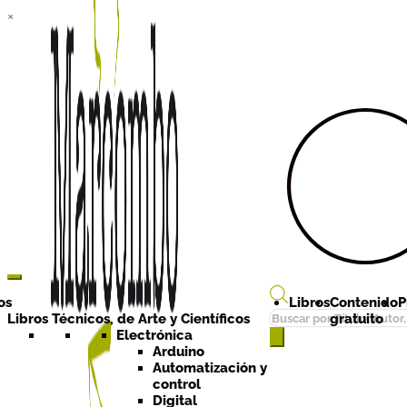
×
Ir a la
Ir al
navegación
contenido
os
Libros
Contenido
P
Búsqueda
Libros Técnicos, de Arte y Científicos
gratuito
de
Electrónica
Arduino
productos
Automatización y
control
Digital