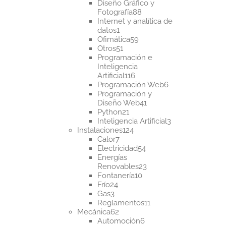
productos
Diseño Gráfico y
88
Fotografía
88
productos
Internet y analítica de
1
datos
1
producto
59
Ofimática
59
51
productos
Otros
51
productos
Programación e
Inteligencia
116
Artificial
116
productos
6
Programación Web
6
productos
Programación y
41
Diseño Web
41
21
productos
Python
21
productos
3
Inteligencia Artificial
3
124
productos
Instalaciones
124
7
productos
Calor
7
productos
54
Electricidad
54
productos
Energías
23
Renovables
23
10
productos
Fontanería
10
24
productos
Frío
24
3
productos
Gas
3
productos
11
Reglamentos
11
62
productos
Mecánica
62
productos
6
Automoción
6