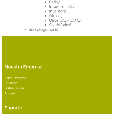
7
productos
Catia
7
productos
7
Impresión 3D
7
2
productos
Inventor
2
23
productos
Otros
23
productos
14
Otros CAD/CAM
14
6
productos
SolidWorks
6
10
productos
Sin categorizar
10
productos
Nuestra Empresa
Sobre Nosotros
Catálogo
Distribuidores
Autores
Soporte