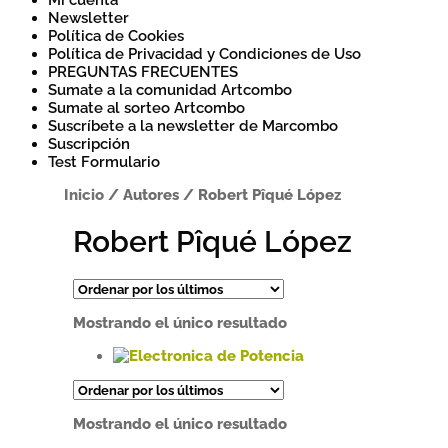
Mi cuenta
Newsletter
Política de Cookies
Política de Privacidad y Condiciones de Uso
PREGUNTAS FRECUENTES
Sumate a la comunidad Artcombo
Sumate al sorteo Artcombo
Suscríbete a la newsletter de Marcombo
Suscripción
Test Formulario
Inicio
/
Autores
/
Robert Pîqué López
Robert Pîqué López
Mostrando el único resultado
Este
producto
tiene
Mostrando el único resultado
múltiples
variantes.