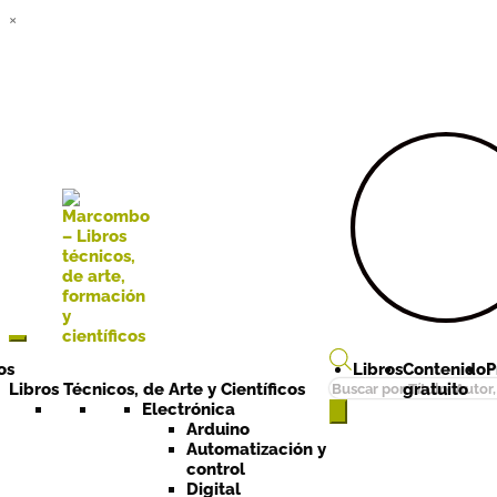
×
Ir a la
Ir al
navegación
contenido
os
Libros
Contenido
P
Búsqueda
Libros Técnicos, de Arte y Científicos
gratuito
de
Electrónica
Arduino
productos
Automatización y
control
Digital