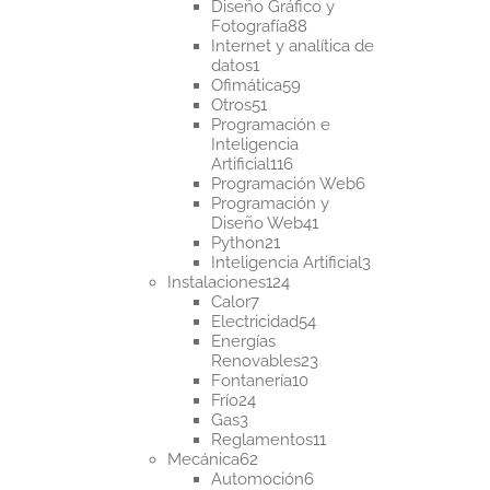
productos
Diseño Gráfico y
88
Fotografía
88
productos
Internet y analítica de
1
datos
1
producto
59
Ofimática
59
51
productos
Otros
51
productos
Programación e
Inteligencia
116
Artificial
116
productos
6
Programación Web
6
productos
Programación y
41
Diseño Web
41
21
productos
Python
21
productos
3
Inteligencia Artificial
3
124
productos
Instalaciones
124
7
productos
Calor
7
productos
54
Electricidad
54
productos
Energías
23
Renovables
23
10
productos
Fontanería
10
24
productos
Frío
24
3
productos
Gas
3
productos
11
Reglamentos
11
62
productos
Mecánica
62
productos
6
Automoción
6