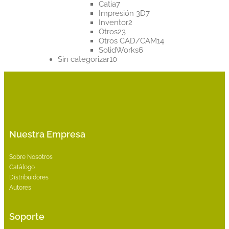
7
productos
Catia
7
productos
7
Impresión 3D
7
2
productos
Inventor
2
23
productos
Otros
23
productos
14
Otros CAD/CAM
14
6
productos
SolidWorks
6
10
productos
Sin categorizar
10
productos
Nuestra Empresa
Sobre Nosotros
Catálogo
Distribuidores
Autores
Soporte