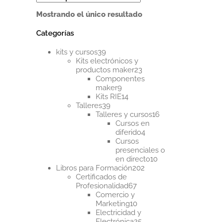
tiene
Mostrando el único resultado
múltiples
variantes.
Categorías
Las
opciones
39
se
kits y cursos
39
productos
pueden
Kits electrónicos y
23
elegir
productos maker
23
productos
en
Componentes
9
la
maker
9
productos
14
página
Kits RIE
14
39
productos
de
Talleres
39
productos
16
producto
Talleres y cursos
16
productos
Cursos en
4
diferido
4
productos
Cursos
presenciales o
10
en directo
10
202
productos
Libros para Formación
202
productos
Certificados de
67
Profesionalidad
67
productos
Comercio y
10
Marketing
10
productos
Electricidad y
25
Electrónica
25