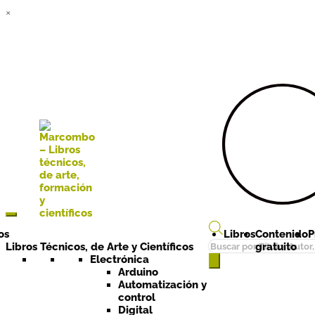
×
Ir a la
Ir al
navegación
contenido
os
Libros
Contenido
P
Búsqueda
Libros Técnicos, de Arte y Científicos
gratuito
de
Electrónica
Arduino
productos
Automatización y
control
Digital