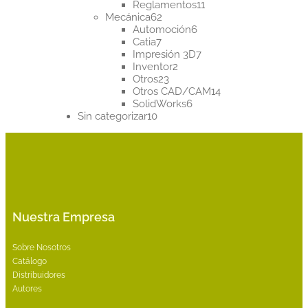
productos
11
Reglamentos
11
62
productos
Mecánica
62
productos
6
Automoción
6
7
productos
Catia
7
productos
7
Impresión 3D
7
2
productos
Inventor
2
23
productos
Otros
23
productos
14
Otros CAD/CAM
14
6
productos
SolidWorks
6
10
productos
Sin categorizar
10
productos
Nuestra Empresa
Sobre Nosotros
Catálogo
Distribuidores
Autores