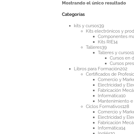
Mostrando el único resultado
Categorías
39
kits y cursos
39
productos
Kits electrónicos y pr
Componentes m
14
Kits RIE
14
39
product
Talleres
39
productos
Talleres y cursos
Cursos en d
Cursos pres
20
Libros para Formación
202
pr
Certificados de Profesi
Comercio y Mark
Electricidad y Ele
Fabricación Mecá
10
Informática
10
pro
Mantenimiento e 
12
Ciclos Formativos
128
pr
Comercio y Mark
Electricidad y Ele
Fabricación Mecá
14
Informática
14
10
pro
Inglés
10