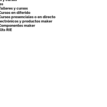
es
Talleres y cursos
Cursos en diferido
Cursos presenciales o en directo
lectrónicos y productos maker
Componentes maker
Kits RIE