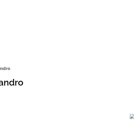
andro
jandro