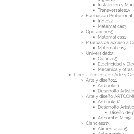
producto
Instalación y Ma
1
Transversales
15
p
Formación Profesional 
2
Inglés
2
productos
3
Matemáticas
3
5
pro
Oposiciones
5
producto
1
Matemáticas
1
pro
Pruebas de acceso a Ci
3
Matemáticas
3
19
pro
Universidad
19
producto
5
Ciencias
5
product
Electricidad y Ele
Mecánica y otras 
Libros Técnicos, de Arte y Cie
11
Arte y diseño
11
product
6
Artbooks
6
produc
Desarrollo Artísti
Arte y diseño ARTCO
12
Artbooks
12
produ
Desarrollo Artísti
Diseño de 
9
Artcombo Mini
9
213
p
Ciencias
213
productos
5
Alimentación
5
21
pr