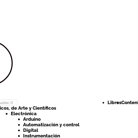
Ir a la
Ir al
navegación
contenido
Libros
Conteni
cos, de Arte y Científicos
Electrónica
Arduino
Automatización y control
Digital
Instrumentación