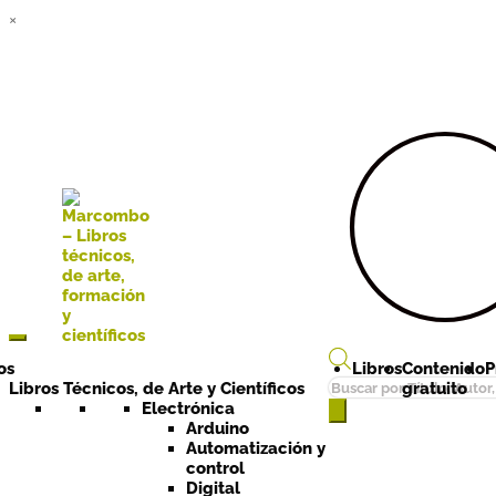
×
Ir a la
Ir al
navegación
contenido
os
Libros
Contenido
P
Búsqueda
Libros Técnicos, de Arte y Científicos
gratuito
de
Electrónica
Arduino
productos
Automatización y
control
Digital