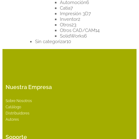
productos
6
Automoción
6
7
productos
Catia
7
productos
7
Impresión 3D
7
2
productos
Inventor
2
23
productos
Otros
23
productos
14
Otros CAD/CAM
14
6
productos
SolidWorks
6
10
productos
Sin categorizar
10
productos
Nuestra Empresa
Sobre Nosotros
Catálogo
Distribuidores
Autores
Soporte