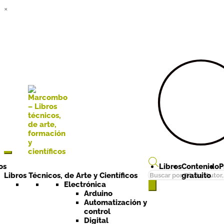
×
Ir a la
Ir al
navegación
contenido
os
Libros
Contenido
P
Búsqueda
Libros Técnicos, de Arte y Científicos
gratuito
de
Electrónica
Arduino
productos
Automatización y
control
Digital