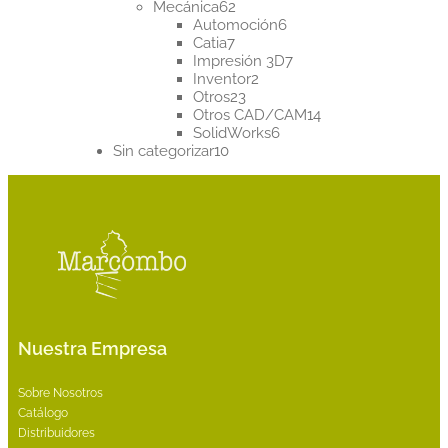
62
productos
Mecánica
62
productos
6
Automoción
6
7
productos
Catia
7
productos
7
Impresión 3D
7
2
productos
Inventor
2
23
productos
Otros
23
productos
14
Otros CAD/CAM
14
6
productos
SolidWorks
6
10
productos
Sin categorizar
10
productos
Nuestra Empresa
Sobre Nosotros
Catálogo
Distribuidores