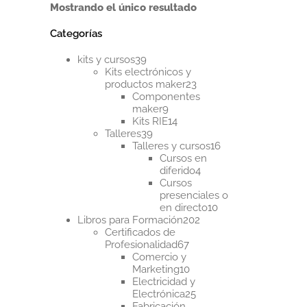
Mostrando el único resultado
múltiples
variantes.
Categorías
Las
opciones
39
se
kits y cursos
39
productos
pueden
Kits electrónicos y
23
elegir
productos maker
23
productos
en
Componentes
9
la
maker
9
productos
14
página
Kits RIE
14
39
productos
de
Talleres
39
productos
16
producto
Talleres y cursos
16
productos
Cursos en
4
diferido
4
productos
Cursos
presenciales o
10
en directo
10
202
productos
Libros para Formación
202
productos
Certificados de
67
Profesionalidad
67
productos
Comercio y
10
Marketing
10
productos
Electricidad y
25
Electrónica
25
productos
Fabricación