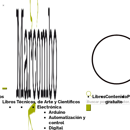
×
Ir a la
Ir al
navegación
contenido
os
Libros
Contenido
P
Búsqueda
Libros Técnicos, de Arte y Científicos
gratuito
de
Electrónica
Arduino
productos
Automatización y
control
Digital