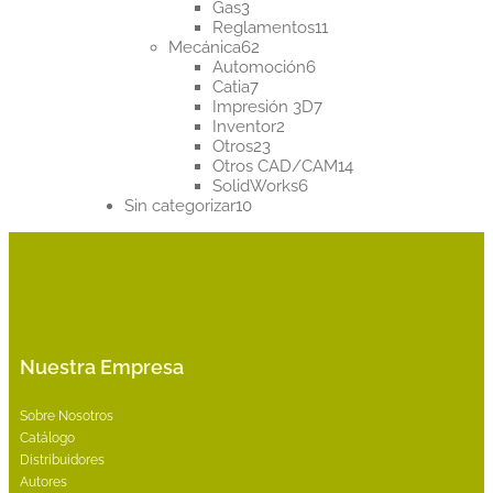
3
productos
Gas
3
productos
11
Reglamentos
11
62
productos
Mecánica
62
productos
6
Automoción
6
7
productos
Catia
7
productos
7
Impresión 3D
7
2
productos
Inventor
2
23
productos
Otros
23
productos
14
Otros CAD/CAM
14
6
productos
SolidWorks
6
10
productos
Sin categorizar
10
productos
Nuestra Empresa
Sobre Nosotros
Catálogo
Distribuidores
Autores