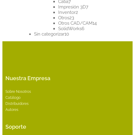
7
productos
Catia
7
productos
7
Impresión 3D
7
2
productos
Inventor
2
23
productos
Otros
23
productos
14
Otros CAD/CAM
14
6
productos
SolidWorks
6
10
productos
Sin categorizar
10
productos
Nuestra Empresa
Sobre Nosotros
Catálogo
Distribuidores
Autores
Soporte