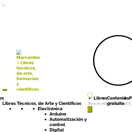
×
Ir a la
Ir al
navegación
contenido
os
Libros
Contenido
P
Búsqueda
Libros Técnicos, de Arte y Científicos
gratuito
de
Electrónica
Arduino
productos
Automatización y
control
Digital