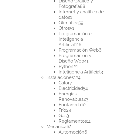
productos
Diseño Gráfico y
88
Fotografía
88
productos
Internet y analítica de
1
datos
1
producto
59
Ofimática
59
51
productos
Otros
51
productos
Programación e
Inteligencia
116
Artificial
116
productos
6
Programación Web
6
productos
Programación y
41
Diseño Web
41
21
productos
Python
21
productos
3
Inteligencia Artificial
3
124
productos
Instalaciones
124
7
productos
Calor
7
productos
54
Electricidad
54
productos
Energías
23
Renovables
23
10
productos
Fontanería
10
24
productos
Frío
24
3
productos
Gas
3
productos
11
Reglamentos
11
62
productos
Mecánica
62
productos
6
Automoción
6