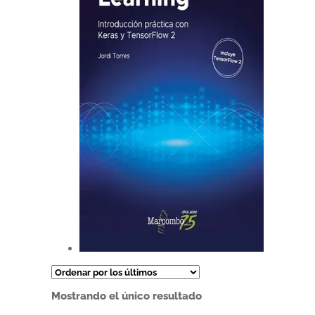
Este
producto
tiene
Mostrando el único resultado
múltiples
variantes.