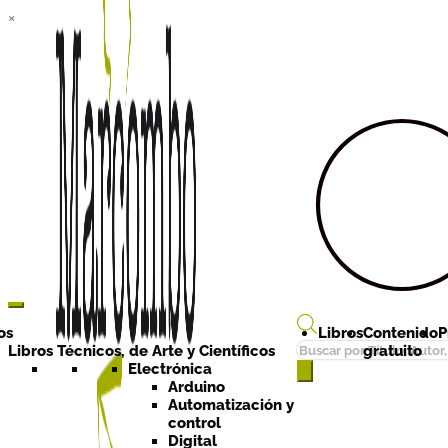
×
Ir a la
Ir al
navegación
contenido
os
Libros
Contenido
P
Búsqueda
Libros Técnicos, de Arte y Científicos
gratuito
de
Electrónica
Arduino
productos
Automatización y
control
Digital