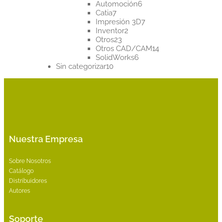
productos
6
Automoción
6
7
productos
Catia
7
productos
7
Impresión 3D
7
2
productos
Inventor
2
23
productos
Otros
23
productos
14
Otros CAD/CAM
14
6
productos
SolidWorks
6
10
productos
Sin categorizar
10
productos
Nuestra Empresa
Sobre Nosotros
Catálogo
Distribuidores
Autores
Soporte