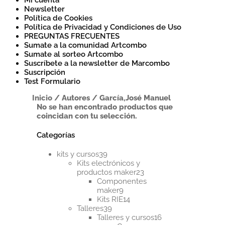
Mi cuenta
Newsletter
Política de Cookies
Política de Privacidad y Condiciones de Uso
PREGUNTAS FRECUENTES
Sumate a la comunidad Artcombo
Sumate al sorteo Artcombo
Suscríbete a la newsletter de Marcombo
Suscripción
Test Formulario
Inicio
/
Autores
/
García,José Manuel
No se han encontrado productos que
coincidan con tu selección.
Categorías
39
kits y cursos
39
productos
Kits electrónicos y
23
productos maker
23
productos
Componentes
9
maker
9
productos
14
Kits RIE
14
39
productos
Talleres
39
productos
16
Talleres y cursos
16