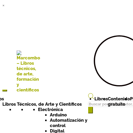
×
Ir a la
Ir al
navegación
contenido
os
Libros
Contenido
P
Búsqueda
Libros Técnicos, de Arte y Científicos
gratuito
de
Electrónica
Arduino
productos
Automatización y
control
Digital