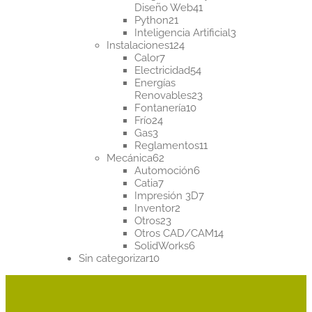
41
Diseño Web
41
21
productos
Python
21
productos
3
Inteligencia Artificial
3
124
productos
Instalaciones
124
7
productos
Calor
7
productos
54
Electricidad
54
productos
Energías
23
Renovables
23
10
productos
Fontanería
10
24
productos
Frío
24
3
productos
Gas
3
productos
11
Reglamentos
11
62
productos
Mecánica
62
productos
6
Automoción
6
7
productos
Catia
7
productos
7
Impresión 3D
7
2
productos
Inventor
2
23
productos
Otros
23
productos
14
Otros CAD/CAM
14
6
productos
SolidWorks
6
10
productos
Sin categorizar
10
productos