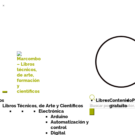
×
Ir a la
Ir al
navegación
contenido
os
Libros
Contenido
P
Búsqueda
Libros Técnicos, de Arte y Científicos
gratuito
de
Electrónica
Arduino
productos
Automatización y
control
Digital