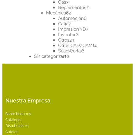
3
productos
Gas
3
productos
11
Reglamentos
11
62
productos
Mecánica
62
productos
6
Automoción
6
7
productos
Catia
7
productos
7
Impresión 3D
7
2
productos
Inventor
2
23
productos
Otros
23
productos
14
Otros CAD/CAM
14
6
productos
SolidWorks
6
10
productos
Sin categorizar
10
productos
Nuestra Empresa
Sobre Nosotros
Catálogo
Distribuidores
Autores