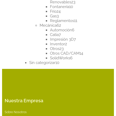
23
Renovables
23
10
productos
Fontanería
10
24
productos
Frío
24
3
productos
Gas
3
productos
11
Reglamentos
11
62
productos
Mecánica
62
productos
6
Automoción
6
7
productos
Catia
7
productos
7
Impresión 3D
7
2
productos
Inventor
2
23
productos
Otros
23
productos
14
Otros CAD/CAM
14
6
productos
SolidWorks
6
10
productos
Sin categorizar
10
productos
Nuestra Empresa
Sobre Nosotros