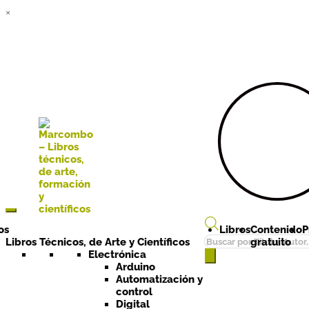
×
Ir a la
Ir al
navegación
contenido
os
Libros
Contenido
P
Búsqueda
Libros Técnicos, de Arte y Científicos
gratuito
de
Electrónica
Arduino
productos
Automatización y
control
Digital