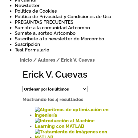
Mi cuenta
Newsletter
Política de Cookies
Política de Privacidad y Condiciones de Uso
PREGUNTAS FRECUENTES
Sumate a la comunidad Artcombo
Sumate al sorteo Artcombo
Suscríbete a la newsletter de Marcombo
Suscripción
Test Formulario
Inicio
/
Autores
/
Erick V. Cuevas
Erick V. Cuevas
Ordenado
Mostrando los 4 resultados
por
los
últimos
Este
producto
tiene
Este
múltiples
producto