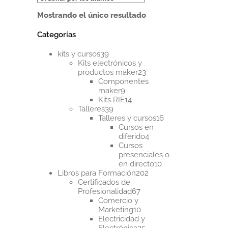
tiene
Mostrando el único resultado
múltiples
variantes.
Categorías
Las
opciones
39
se
kits y cursos
39
productos
pueden
Kits electrónicos y
23
elegir
productos maker
23
productos
en
Componentes
9
la
maker
9
productos
14
página
Kits RIE
14
39
productos
de
Talleres
39
productos
16
producto
Talleres y cursos
16
productos
Cursos en
4
diferido
4
productos
Cursos
presenciales o
10
en directo
10
202
productos
Libros para Formación
202
productos
Certificados de
67
Profesionalidad
67
productos
Comercio y
10
Marketing
10
productos
Electricidad y
25