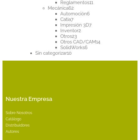
productos
11
Reglamentos
11
62
productos
Mecánica
62
productos
6
Automoción
6
7
productos
Catia
7
productos
7
Impresión 3D
7
2
productos
Inventor
2
23
productos
Otros
23
productos
14
Otros CAD/CAM
14
6
productos
SolidWorks
6
10
productos
Sin categorizar
10
productos
Nuestra Empresa
Sobre Nosotros
Catálogo
Distribuidores
Autores