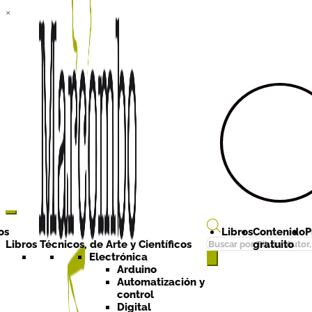
×
Ir a la
Ir al
navegación
contenido
os
Libros
Contenido
P
Búsqueda
Libros Técnicos, de Arte y Científicos
gratuito
de
Electrónica
Arduino
productos
Automatización y
control
Digital