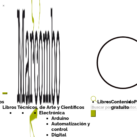
×
Ir a la
Ir al
navegación
contenido
os
Libros
Contenido
P
Búsqueda
Libros Técnicos, de Arte y Científicos
gratuito
de
Electrónica
Arduino
productos
Automatización y
control
Digital