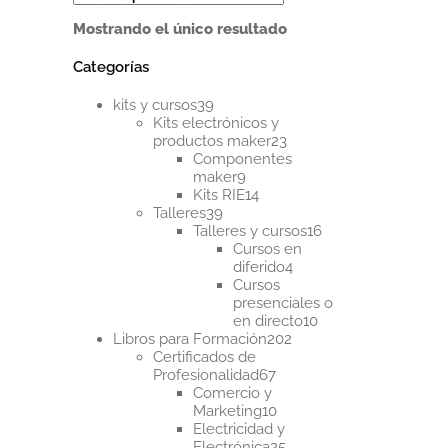
tiene
Mostrando el único resultado
múltiples
variantes.
Categorías
Las
opciones
39
se
kits y cursos
39
productos
pueden
Kits electrónicos y
23
elegir
productos maker
23
productos
en
Componentes
9
la
maker
9
productos
14
página
Kits RIE
14
39
productos
de
Talleres
39
productos
16
producto
Talleres y cursos
16
productos
Cursos en
4
diferido
4
productos
Cursos
presenciales o
10
en directo
10
202
productos
Libros para Formación
202
productos
Certificados de
67
Profesionalidad
67
productos
Comercio y
10
Marketing
10
productos
Electricidad y
25
Electrónica
25