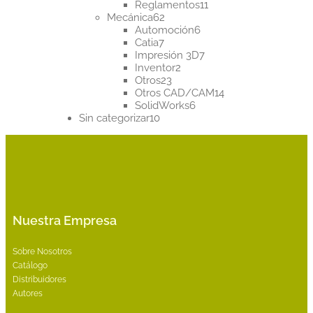
productos
11
Reglamentos
11
62
productos
Mecánica
62
productos
6
Automoción
6
7
productos
Catia
7
productos
7
Impresión 3D
7
2
productos
Inventor
2
23
productos
Otros
23
productos
14
Otros CAD/CAM
14
6
productos
SolidWorks
6
10
productos
Sin categorizar
10
productos
Nuestra Empresa
Sobre Nosotros
Catálogo
Distribuidores
Autores