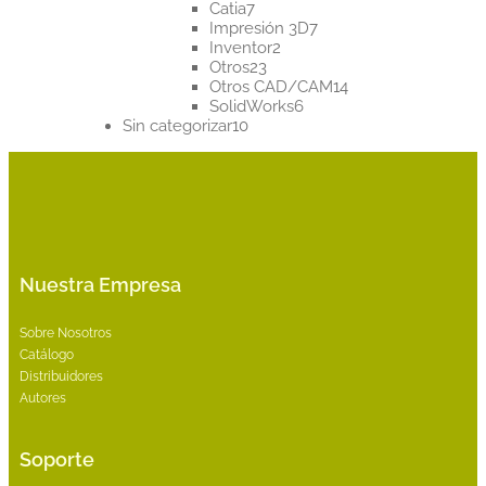
7
productos
Catia
7
productos
7
Impresión 3D
7
2
productos
Inventor
2
23
productos
Otros
23
productos
14
Otros CAD/CAM
14
6
productos
SolidWorks
6
10
productos
Sin categorizar
10
productos
Nuestra Empresa
Sobre Nosotros
Catálogo
Distribuidores
Autores
Soporte