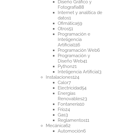
productos
Diseño Gráfico y
88
Fotografía
88
productos
Internet y analítica de
1
datos
1
producto
59
Ofimática
59
51
productos
Otros
51
productos
Programación e
Inteligencia
116
Artificial
116
productos
6
Programación Web
6
productos
Programación y
41
Diseño Web
41
21
productos
Python
21
productos
3
Inteligencia Artificial
3
124
productos
Instalaciones
124
7
productos
Calor
7
productos
54
Electricidad
54
productos
Energías
23
Renovables
23
10
productos
Fontanería
10
24
productos
Frío
24
3
productos
Gas
3
productos
11
Reglamentos
11
62
productos
Mecánica
62
productos
6
Automoción
6