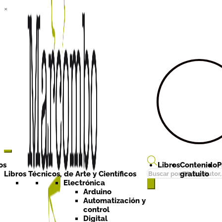
×
Ir a la
Ir al
navegación
contenido
os
Libros
Contenido
P
Búsqueda
Libros Técnicos, de Arte y Científicos
gratuito
de
Electrónica
Arduino
productos
Automatización y
control
Digital