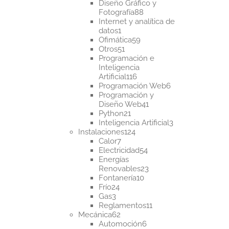
productos
Diseño Gráfico y
88
Fotografía
88
productos
Internet y analítica de
1
datos
1
producto
59
Ofimática
59
51
productos
Otros
51
productos
Programación e
Inteligencia
116
Artificial
116
productos
6
Programación Web
6
productos
Programación y
41
Diseño Web
41
21
productos
Python
21
productos
3
Inteligencia Artificial
3
124
productos
Instalaciones
124
7
productos
Calor
7
productos
54
Electricidad
54
productos
Energías
23
Renovables
23
10
productos
Fontanería
10
24
productos
Frío
24
3
productos
Gas
3
productos
11
Reglamentos
11
62
productos
Mecánica
62
productos
6
Automoción
6