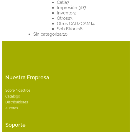
7
productos
Catia
7
productos
7
Impresión 3D
7
2
productos
Inventor
2
23
productos
Otros
23
productos
14
Otros CAD/CAM
14
6
productos
SolidWorks
6
10
productos
Sin categorizar
10
productos
Nuestra Empresa
Sobre Nosotros
Catálogo
Distribuidores
Autores
Soporte