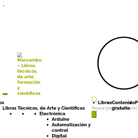
×
Ir a la
Ir al
navegación
contenido
os
Libros
Contenido
P
Búsqueda
Libros Técnicos, de Arte y Científicos
gratuito
de
Electrónica
Arduino
productos
Automatización y
control
Digital