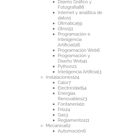
productos
Diseño Gráfico y
88
Fotografía
88
productos
Internet y analítica de
1
datos
1
producto
59
Ofimática
59
51
productos
Otros
51
productos
Programación e
Inteligencia
116
Artificial
116
productos
6
Programación Web
6
productos
Programación y
41
Diseño Web
41
21
productos
Python
21
productos
3
Inteligencia Artificial
3
124
productos
Instalaciones
124
7
productos
Calor
7
productos
54
Electricidad
54
productos
Energías
23
Renovables
23
10
productos
Fontanería
10
24
productos
Frío
24
3
productos
Gas
3
productos
11
Reglamentos
11
62
productos
Mecánica
62
productos
6
Automoción
6