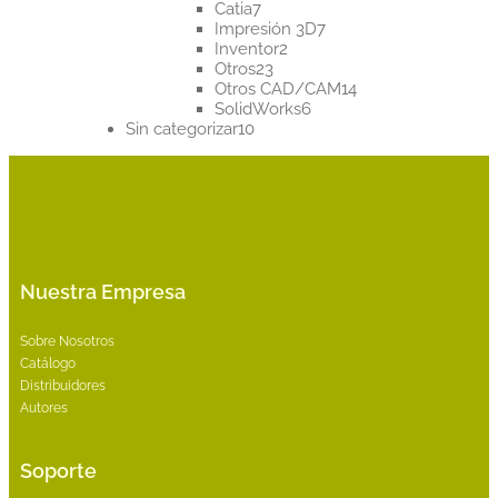
7
productos
Catia
7
productos
7
Impresión 3D
7
2
productos
Inventor
2
23
productos
Otros
23
productos
14
Otros CAD/CAM
14
6
productos
SolidWorks
6
10
productos
Sin categorizar
10
productos
Nuestra Empresa
Sobre Nosotros
Catálogo
Distribuidores
Autores
Soporte