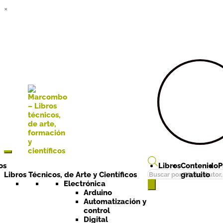
×
Ir a la
Ir al
navegación
contenido
os
Libros
Contenido
P
Búsqueda
Libros Técnicos, de Arte y Científicos
gratuito
de
Electrónica
Arduino
productos
Automatización y
control
Digital