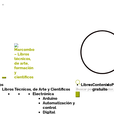
×
Ir a la
Ir al
navegación
contenido
os
Libros
Contenido
P
Búsqueda
Libros Técnicos, de Arte y Científicos
gratuito
de
Electrónica
Arduino
productos
Automatización y
control
Digital