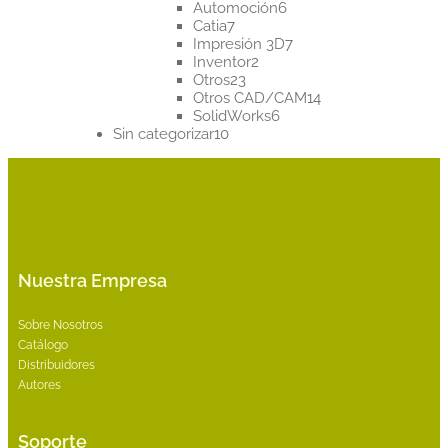
productos
6
Automoción
6
7
productos
Catia
7
productos
7
Impresión 3D
7
2
productos
Inventor
2
23
productos
Otros
23
productos
14
Otros CAD/CAM
14
6
productos
SolidWorks
6
10
productos
Sin categorizar
10
productos
Nuestra Empresa
Sobre Nosotros
Catálogo
Distribuidores
Autores
Soporte