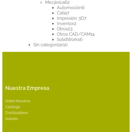
62
productos
Mecánica
62
productos
6
Automoción
6
7
productos
Catia
7
productos
7
Impresión 3D
7
2
productos
Inventor
2
23
productos
Otros
23
productos
14
Otros CAD/CAM
14
6
productos
SolidWorks
6
10
productos
Sin categorizar
10
productos
Nuestra Empresa
Sobre Nosotros
Catálogo
Distribuidores
Autores