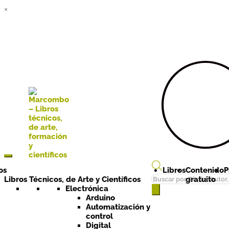
×
Ir a la
Ir al
navegación
contenido
os
Libros
Contenido
P
Búsqueda
Libros Técnicos, de Arte y Científicos
gratuito
de
Electrónica
Arduino
productos
Automatización y
control
Digital