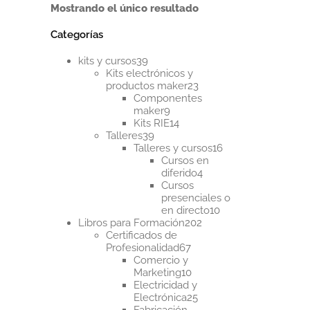
Mostrando el único resultado
múltiples
variantes.
Categorías
Las
opciones
39
se
kits y cursos
39
productos
pueden
Kits electrónicos y
23
elegir
productos maker
23
productos
en
Componentes
9
la
maker
9
productos
14
página
Kits RIE
14
39
productos
de
Talleres
39
productos
16
producto
Talleres y cursos
16
productos
Cursos en
4
diferido
4
productos
Cursos
presenciales o
10
en directo
10
202
productos
Libros para Formación
202
productos
Certificados de
67
Profesionalidad
67
productos
Comercio y
10
Marketing
10
productos
Electricidad y
25
Electrónica
25
productos